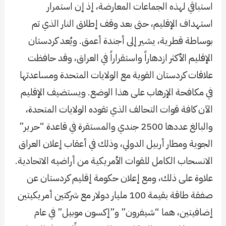
استباقي لهذه الجماعات المعارضة، إذ إن استمرار
استهداف الإقليم، حتى بعد وقف إطلاق النار الذي تم
بوساطة قطرية، يشير إلى أجندة أعمق. ويُعد كردستان
الإقليم الأكثر ازدهاراً واستقراراً في العراق، وقد حافظت
علاقات كردستان القوية مع الولايات المتحدة ومساعدتها
في مكافحة الإرهاب على هذا الوضع. ويستضيف الإقليم
الآن كافة قوات التحالف الذي تقوده الولايات المتحدة،
والبالغ عددها 2500 جندي والمستقرة في قاعدة “حرير”
الجوية ومطار أربيل الدولي، وذلك في أعقاب إعلان العراق
الانسحاب الكامل للقوات الأمريكية من أراضيه الاتحادية.
علاوة على ذلك، ومع إعلان حكومة إقليم كردستان عن
صفقة طاقة بقيمة 100 مليار دولار مع شركتين أمريكيتين
إضافيتين، هما “شيفرون” و”إكسون موبيل” في عام