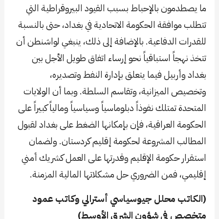
ما يصطدمون بالإحباط بسبب القيود البيروقراطية التي
تتطلب موافقة الحكومة الاتحادية في بغداد، حتى بالنسبة
للقدرات الدفاعية. بالإضافة إلى ذلك، ينبغي لواشنطن أن
تتخذ نهجاً استباقياً نحو إرساء اتفاق طويل الأجل بين
بغداد وأربيل فيما يتعلق بإدارة النفط وتصديره،
وتخصيص الميزانية، وتقاسم السلطة. وبما أن الولايات
المتحدة تمتلك نفوذاً دبلوماسياً وسياسياً ومالياً كبيراً على
الحكومة العراقية، فإن بإمكانها الضغط على بغداد لقبول
المطالب المشروعة لحكومة إقليم كردستان. ولضمان
استقرار حكومة الإقليم وقدرتها على العمل كشريك أمني
إقليمي، فمن الضروري حل مشكلاتها المالية المزمنة.
(الكاتب محلل جيوسياسي أسترالي وكاتب عمود
متخصص في شؤون الشرق الأوسط)