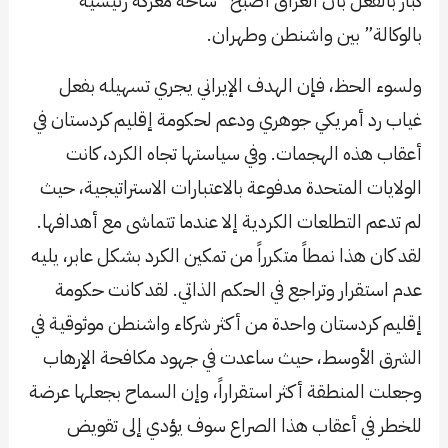
كبار بالفعل بأن العراق أصبح “ساحة معركة رئيسية
بالوكالة” بين واشنطن وطهران.
ولسوء الحظ، فإن الهدف الإيراني يجري تسهيله بفعل
غياب رد أمريكي جوهري ودعم لحكومة إقليم كردستان في
أعقاب هذه الهجمات. وفي سياستها تجاه الكرد، كانت
الولايات المتحدة مدفوعة بالاعتبارات الاستراتيجية، حيث
لم تدعم التطلعات الكردية إلا عندما تتماشى مع أهدافها.
لقد كان هذا نمطاً متكرراً من تمكين الكرد بشكل عابر، يليه
عدم استقرار وتراجع في الحكم الذاتي. لقد كانت حكومة
إقليم كردستان واحدة من أكثر شركاء واشنطن موثوقية في
الشرق الأوسط، حيث ساعدت في جهود مكافحة الإرهاب
وجعلت المنطقة أكثر استقراراً، وإن السماح بجعلها عرضة
للخطر في أعقاب هذا الصراع سوف يؤدي إلى تقويض