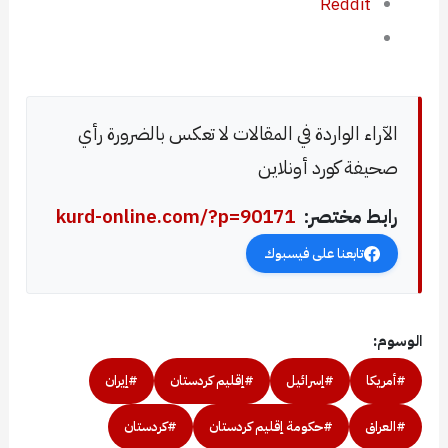
Reddit
الآراء الواردة في المقالات لا تعكس بالضرورة رأي
صحيفة كورد أونلاين
رابط مختصر:
kurd-online.com/?p=90171
تابعنا على فيسبوك
الوسوم:
#أمريكا
#إسرائيل
#إقليم كردستان
#إيران
#العراق
#حكومة إقليم كردستان
#كردستان