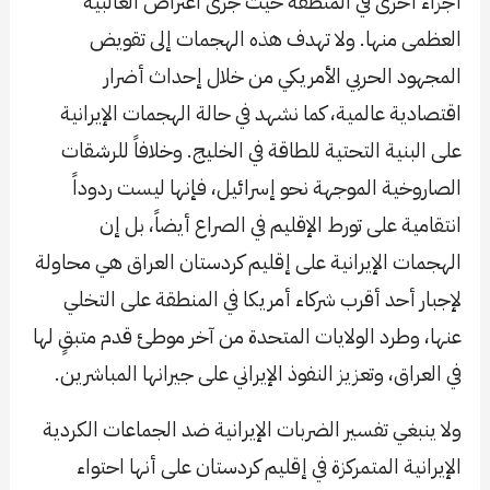
أجزاء أخرى في المنطقة حيث جرى اعتراض الغالبية
العظمى منها. ولا تهدف هذه الهجمات إلى تقويض
المجهود الحربي الأمريكي من خلال إحداث أضرار
اقتصادية عالمية، كما نشهد في حالة الهجمات الإيرانية
على البنية التحتية للطاقة في الخليج. وخلافاً للرشقات
الصاروخية الموجهة نحو إسرائيل، فإنها ليست ردوداً
انتقامية على تورط الإقليم في الصراع أيضاً، بل إن
الهجمات الإيرانية على إقليم كردستان العراق هي محاولة
لإجبار أحد أقرب شركاء أمريكا في المنطقة على التخلي
عنها، وطرد الولايات المتحدة من آخر موطئ قدم متبقٍ لها
في العراق، وتعزيز النفوذ الإيراني على جيرانها المباشرين.
ولا ينبغي تفسير الضربات الإيرانية ضد الجماعات الكردية
الإيرانية المتمركزة في إقليم كردستان على أنها احتواء