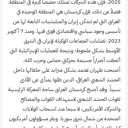
2025، فإن هذه الشركات تمتلك حصصاً كبيرة في المنطقة.
فضلاً عن ذلك، فإن كردستان هي المنطقة الوحيدة في
العراق التي لم تتمكن إيران والميليشيات التابعة لها من
تأسيس وجود سياسي واقتصادي قوي فيها. ومنذ 7 أكتوبر
2023، تضاءلت الجماعات الوكيلة لإيران في الشرق
الأوسط بشكل ملحوظ؛ ونتيجة للعمليات الإسرائيلية التي
ألحقت أضراراً جسيمة بحركتي حماس وحزب الله،
أصبحت طهران تعتمد بشكل متزايد على حلفائها داخل
الحشد الشعبي العراقي، الذين ظلوا بمنأى عن الأذى
نسيباً. وقد أصبح كردستان العراق ساحة المعركة الرئيسية
لقوات الحشد الشعبي لاستهداف القوات والمصالح
والشركاء الأمريكيين، لا سيما منذ انسحاب الولايات
المتحدة من شمال شرق سوريا. ويقر مسؤولون أمريكيون