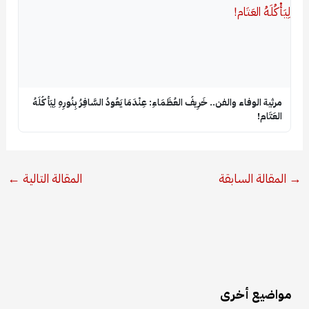
​مرثية الوفاء والفن.. خَرِيفُ العُظَمَاءِ: عِنْدَمَا يَعُودُ السَّافِرُ بِنُورِهِ لِيَأْكُلَهُ
العَتَام!
المقالة السابقة
المقالة التالية
←
مواضيع أخرى