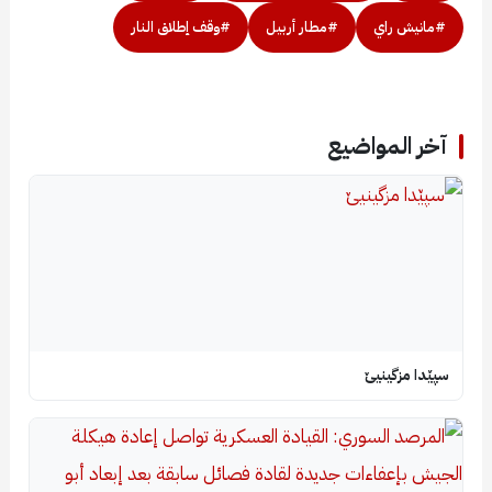
#مانيش راي
#مطار أربيل
#وقف إطلاق النار
آخر المواضيع
سپێدا مزگینیێ