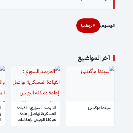
الوسوم:
#بريطانيا
آخر المواضيع
سپێدا مزگینیێ
المرصد السوري: القيادة
ا
العسكرية تواصل إعادة
و
هيكلة الجيش بإعفاءات
ا
جديدة لقادة فصائل
ا
سابقة بعد إبعاد أبو
ا