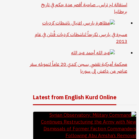
استقالة ليز تراس.. صاحبة أقصر مدة حكم في تاريخ
بريطانيا
مسيرة في باريس تكريماً لناشطات كرديات قُتلن في عام
2013
محكمة أميركية تقضي بسجن كندي 20 عاماً لتمويله سفر
عناصر من داعش إلى سوريا
Latest from English Kurd Online