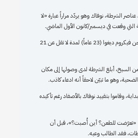
اصر الشرطة، نوفاك وهو يردّد مراراً عبارة «لا
 التي وقعت في ديسمبر/كانون الأول الماضي.
وأصدرت محكمة ساوثهامبتون كراون، الاثنين، حكماً بسجن فيكروم ديغوا (23 عاماً) لمدة لا تقل عن 21
 السيخ، أبلغ الشرطة لدى وصولها إلى مكان
ضحية، وهو ما تبيّن لاحقاً أنه ادعاء كاذب.
داية، وقاموا بتقييد نوفاك بالأصفاد رغم تأكيده
 «تعرّضت للطعن؟ أين أُصبت؟»، قبل أن
ات، فقد الطالب وعيه.