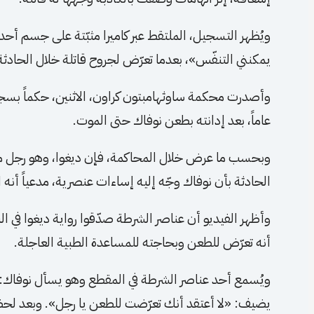
ويُظهر التسجيل، الملتقط عبر كاميرا مثبّتة على جسم أحد عن
يمكنني التنفّس»، بعدما تعرّض لجروح قاتلة خلال الحادثة
عاماً، بعد إدانته بطعن نوفاك حتى الموت.
وبحسب ما عرض خلال المحاكمة، فإن ديغوا، وهو رجل من
الحادثة بأن نوفاك وجّه إليه إساءات عنصرية، مدعياً أنه ال
وأظهر الفيديو أن عناصر الشرطة صدّقوا رواية ديغوا في الب
أنه تعرّض للطعن وبحاجته للمساعدة الطبية العاجلة.
ويُسمع أحد عناصر الشرطة في المقطع وهو يسأل نوفاك:
يضيف: «لا أعتقد أنك تعرّضت للطعن يا رجل». وبعد لحظ