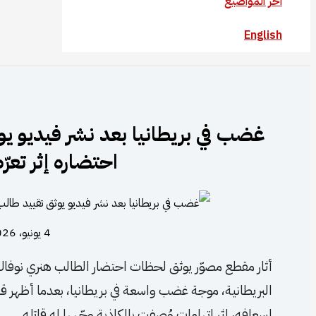
آخر المواضيع
English
غضب في بريطانيا بعد نشر فيديو يوث
احتضاره إثر تعر
4 يونيو، 2026
أثار مقطع مصوّر يوثق لحظات احتضار الطالب هنري نوفاك
البريطانية، موجة غضب واسعة في بريطانيا، بعدما أظهر قي
إسعافه، إثر اتهامات وُصفت بالكاذبة وجّهها له قاتله.