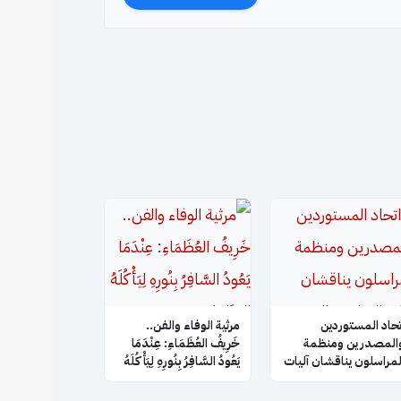
تحاد المستوردين
​مرثية الوفاء والفن..
المصدرين ومنظمة
خَرِيفُ العُظَمَاءِ: عِنْدَمَا
لمراسلون يناقشان آليات
يَعُودُ السَّافِرُ بِنُورِهِ لِيَأْكُلَهُ
لتعاون والتنسيق
العَتَام!
لمشترك