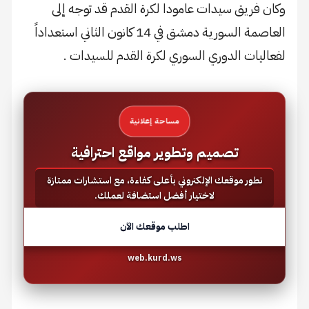
وكان فريق سيدات عامودا لكرة القدم قد توجه إلى
العاصمة السورية دمشق في 14 كانون الثاني استعداداً
لفعاليات الدوري السوري لكرة القدم للسيدات .
مساحة إعلانية
تصميم وتطوير مواقع احترافية
نطور موقعك الإلكتروني بأعلى كفاءة، مع استشارات ممتازة
لاختيار أفضل استضافة لعملك.
اطلب موقعك الآن
web.kurd.ws