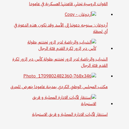
القوات الروسية تخلي قاعدتها العسكرية في عامودا
أردوغان: سنوجه دعوتنا إلى الأسد وقد تكون هذه الدعوة في
أي لحظة
الشباب والرياضة لدير الزور تختتم بطولة كأس دير الزور لكرة
القدم فئة الرجال
مكتب المجلس الوطني الكردي بمدينة عامودا يتعرض للحرق
استنفار لأليات الادارة المحلية و فريق الاستجابة