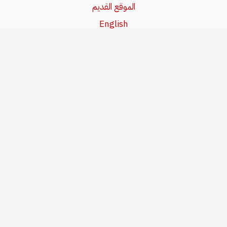
الموقع القديم
English
Beşa Kurdî
آخر المواضيع
سياسة حقوق النشر
من نحن
سياسة الخصوصية
للاتصال بنا
editor@kurdonline.info