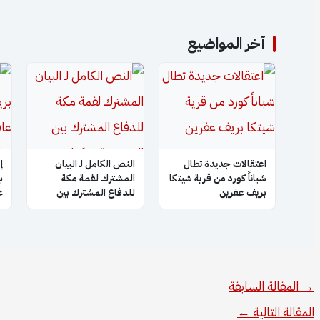
آخر المواضيع
اعتقالات جديدة تطال
النص الكامل لـ البيان
إ
شباناً كورد من قرية شيتكا
المشترك لقمة مكة
ب
بريف عفرين
للدفاع المشترك بين
ع
السعودية وتركيا
م
وباكستان
→
المقالة السابقة
المقالة التالية
←