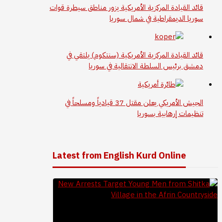
قائد القيادة المركزية الأمريكية يزور مناطق سيطرة قوات
سوريا الديمقراطية في شمال سوريا
قائد القيادة المركزية الأمريكية (سنتكوم) يلتقي في
دمشق برئيس السلطة الانتقالية في سوريا
الجيش الأمريكي يعلن مقتل 37 قيادياً ومسلحاً في
تنظيمات إرهابية بسوريا
Latest from English Kurd Online