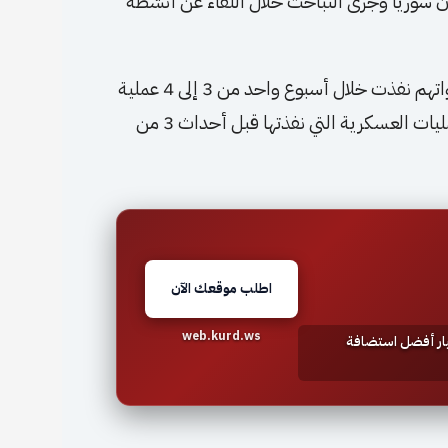
ان سوريا وجرى التباحث خلال اللقاء عن أنشطة
وقال ماكينزي لصحيفة واشنطن بوست الأمريكية إن “قواتهم نفذت خلال أسبوع واحد من 3 إلى 4 عملية
عسكرية ضد داعش، إلا أن هذا العدد أقل بكثير من العمليات العسكرية التي نفذتها قبل أحداث 3 من
اطلب موقعك الآن
web.kurd.ws
تيار أفضل استضافة