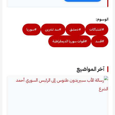
الوسوم:
#اشتباكات
#دمشق
#سد تشرين
#سوريا
#قسد
#قوات سوريا الديمقراطية
آخر المواضيع