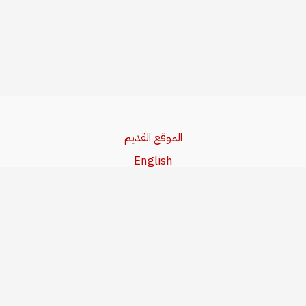
الموقع القديم
English
Beşa Kurdî
آخر المواضيع
سياسة حقوق النشر
من نحن
سياسة الخصوصية