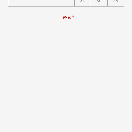
31
30
29
« يوليو