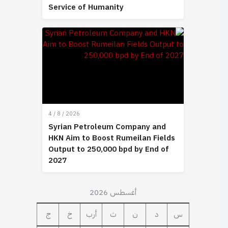
Service of Humanity
4 / 8 / 2026
Syrian Petroleum Company and
HKN Aim to Boost Rumeilan Fields
Output to 250,000 bpd by End of
2027
أغسطس 2026
س
د
ن
ث
أرب
خ
ج