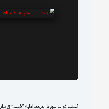
5 فب
أعلنت قوات سوريا الديمقراطية “قسد” في بيان 