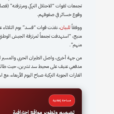
تجمعات لقوات “الاحتلال التركي ومرتزقته” (فص
وقوع خسائر في صفوفهم.
ووفقاً
للبيان
، نفذت قوات “قسد” يوم الثلاثاء 
منبج، “استهدفت تجمعاً لمرتزقة الجيش الوطني 
منهم”.
من جهة أخرى، واصل الطيران الحربي والمسير ال
مدفعي عنيف على محيط سد تشرين، حيث طالت ا
الغارات الجوية التركية صباح اليوم الأربعاء، 
مساحة إعلانية
تصميم وتطوير مواقع احترافية