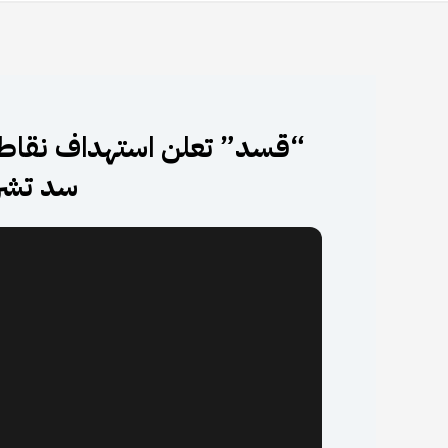
“قسد” تعلن استهداف نقاط “ا
سد تشري