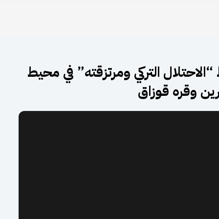
لاحتلال التركي ومرتزقته” في محيط
ن وقره قوزاق