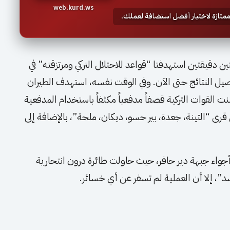
web.kurd.ws
 ممتازة لاختيار أفضل استضافة لعملك.
دقيقتين استهدفتا “قواعد للاحتلال التركي ومرتزقته” في
صيل النتائج حتى الآن. وفي الوقت نفسه، استهدف الطيران
نت القوات التركية قصفاً مدفعياً مكثفاً باستخدام المدفعية
رى “التينة، جعدة، بير حسو، ديكان، ملحة”، بالإضافة إلى
ي أجواء جبهة دير حافر، حيث حاولت طائرة درون انتحارية
د”، إلا أن العملية لم تسفر عن أي خسائر.