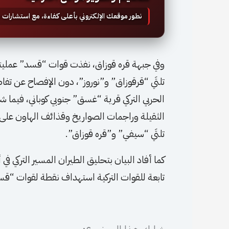
نطور موقعك الإلكتروني بأعلى كفاءة، مع استشارات
وفي جبهة قره قوزاق، نفذت قوات “قسد” عمليتين 
تلتَي “قرقوزاق” و”نوروز”، دون الإفصاح عن تفا
الحربي التركي قرية “غسق” جنوبي كوباني، فيما ش
الثقيلة وراجمات الصواريخ وقذائف الهاون على ق
تلتَي “سيفي” و”قره قوزاق”.
كما أفاد البيان بتحليق الطيران المسير التركي ف
تابعة للقوات التركية استهداف نقطة لقوات “قس