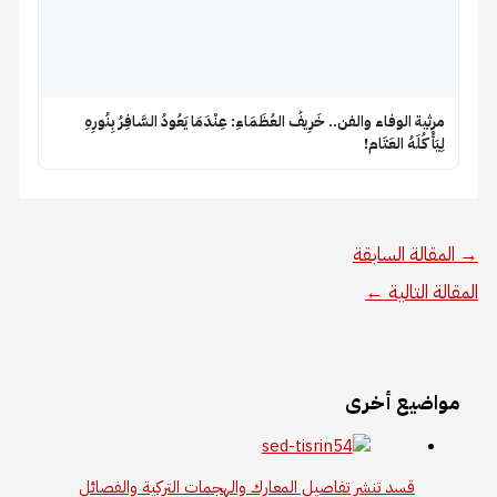
​مرثية الوفاء والفن.. خَرِيفُ العُظَمَاءِ: عِنْدَمَا يَعُودُ السَّافِرُ بِنُورِهِ
لِيَأْكُلَهُ العَتَام!
→
المقالة السابقة
المقالة التالية
←
مواضيع أخرى
قسد تنشر تفاصيل المعارك والهجمات التركية والفصائل