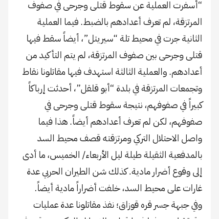
“أسفرت العملية عن سقوط قتلى وجرحى في صفوف
المرتزقة، لم تعرف أعدادهم بالضبط. فيما العملية
الثانية جرت في محيط تلة “سيريتل”، أيضاً سقط فيها
قتلى وجرحى بين صفوف المرتزقة، لم يتم التأكيد من
أعدادهم. والعملية الثالثة استهدف فيها مقاتلونا نقاط
وتجمعات المرتزقة في بلدة “أبو قلقل”، أحدثت إرباكاً
كبيراً في صفوفهم، نتيجة سقوط قتلى وجرحى في
صفوفهم، لكن لم تعرف أعدادهم أيضاً. هذا فيما
واصل الاحتلال التركي ومرتزقته قصف محيط السد
بالمدفعية الثقيلة طيلة ليل الأربعاء/ الخميس، ما أدى
إلى وقوع أضرار مادية. كذلك شن الطيران الحربي عدة
غارات على محيط السد، خلفت أضراراً مادية أيضاً.
وفي جبهة جسر قره قوزاق؛ نفذ مقاتلونا عدة عمليات