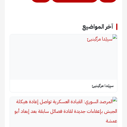
آخر المواضيع
سپێدا مزگینیێ