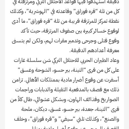
دقيقة استهدفوا فيها قواعد الاحتلال التركي ومرتزقته في
كل من تلة “قره قوزاق” وقاعدته في “الهوشرية”، وكذلك
نقطة تمركز للمرتزقة قريبة من تلة “قره قوزاق”، ما أدى
لوقوع خسائر كبيرة بين صفوف المرتزقة، حيث تأكد
وقوع قتلى وجرحى وتدمير مقرات لهم، ولكن لم يتسنى
معرفة أعدادهم الدقيقة.
وعاد الطيران الحربي للاحتلال التركي شن سلسلة غارات
على كل من قرى “التينة، بير حسو، الشوحة وغسق”
أسفرت عن وقوع أضرار مادية بممتلكات الأهالي. تزامن
ذلك مع قصف بالمدفعية الثقيلة والدبابات وراجمات
الصواريخ وقذائف الهاون، وبشكل عشوائي، طال كلاً من
قرى “التينة، جعدة، بير حسو، غسق، ديكان، ملحة
والصنع”، وكذلك تلتي “سيفي” و”قره قوزاق”، وخلف
القصف الهمجي عن وقوع أضرار مادية بمنازل