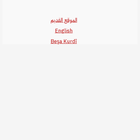
الموقع القديم
English
Beşa Kurdî
آخر المواضيع
سياسة حقوق النشر
من نحن
سياسة الخصوصية
للاتصال بنا
editor@kurdonline.info