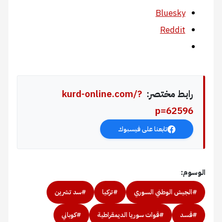
Bluesky
Reddit
رابط مختصر:
kurd-online.com/?
p=62596
تابعنا على فيسبوك
الوسوم:
#الجيش الوطني السوري
#تركيا
#سد تشرين
#قسد
#قوات سوريا الديمقراطية
#كوباني