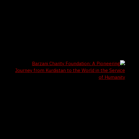
6 / 8 / 2026
Syrian Observatory: Military Command
Continues Restructuring the Army with New
Dismissals of Former Faction Commanders
Following Abu Amsha’s Removal
4 / 8 / 2026
Barzani Charity Foundation: A Pioneering
Journey from Kurdistan to the World in the
Service of Humanity