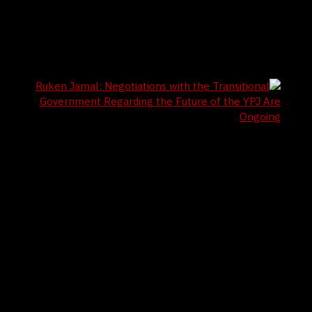
4 / 8 / 2026
Al-Sharaa Receives Mazloum Abdi and Ilham
Ahmed at the People’s Palace in Damascus
4 / 8 / 2026
Ruken Jamal: Negotiations with the
Transitional Government Regarding the
Future of the YPJ Are Ongoing
أغسطس 2026
س
د
ن
ث
أرب
خ
ج