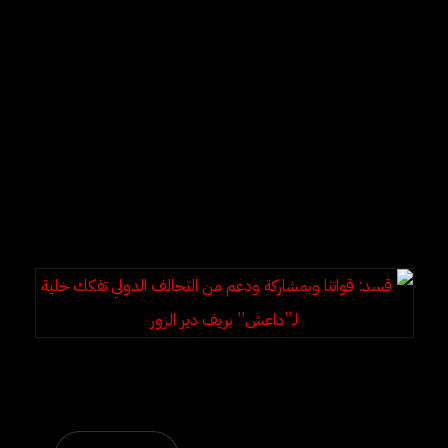
التحالف الدولي تفكك خلية
لـ”داعش” بريف دير الزور