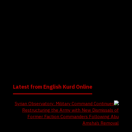
قسد تكشف عن منطقة عمليات جديدة ضد "داعش" بدعم
من التحالف الدولي.. القبض على متزعم في التنظيم شرقي
حلب
قسد تعلن تفكيك خلية لداعش بدعم من التحالف الدولي في
ريف الرقة
Latest from English Kurd Online