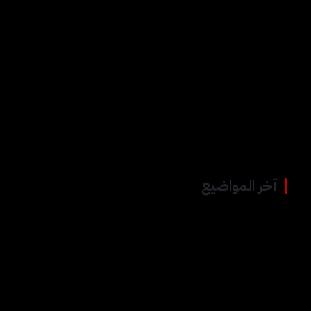
p=46837
تابعنا على فيسبوك
الوسوم:
#داعش
#دير الزور
#قسد
آخر المواضيع