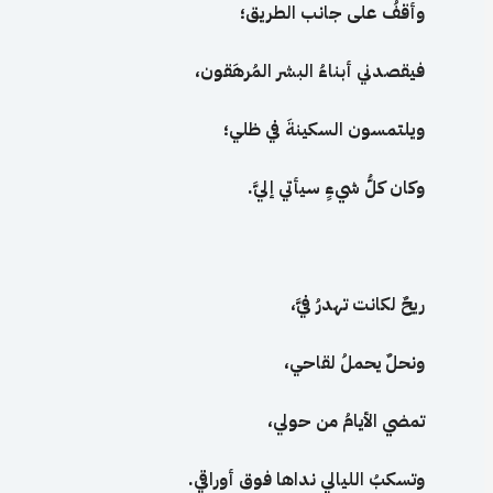
وأقفُ على
جانب
الطريق؛
فيقصدني
أبناءُ البشر
المُرهَقون،
ويلتمسون
السكينةَ في
ظلي؛
وكان
كلُّ شيءٍ سيأتي
إليَّ
.
ريحٌ لكانت
تهدرُ فيَّ،
ونحلٌ يحملُ لقاحي،
تمضي
الأيامُ من
حولي،
وتسكبُ الليالي
نداها
فوق
أوراقي
.