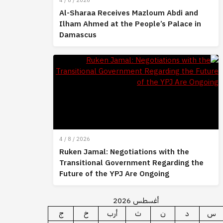
4 / 8 / 2026
Al-Sharaa Receives Mazloum Abdi and
Ilham Ahmed at the People’s Palace in
Damascus
4 / 8 / 2026
Ruken Jamal: Negotiations with the
Transitional Government Regarding the
Future of the YPJ Are Ongoing
أغسطس 2026
س
د
ن
ث
أرب
خ
ج