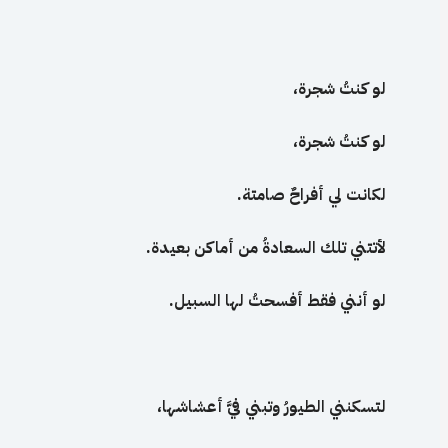
لو
كنتُ شجرة،
لو
كنتُ شجرة،
لكانت
لي
أفراحٌ صامتة
.
لأتتني
تلك
السعادةُ من
أماكن
بعيدة
.
لو
أنني
فقط
أفسحتُ لها
السبيل
.
لتسكنني
الطيورُ وتبني
فيَّ أعشاشها،