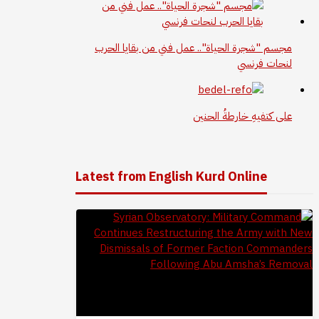
مجسم "شجرة الحياة".. عمل فني من بقايا الحرب
لنحات فرنسي
على كتفيهِ خارطةُ الحنين
Latest from English Kurd Online