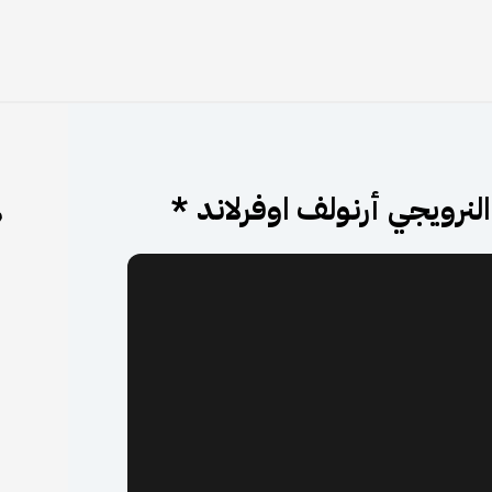
نرويجي أرنولف اوفرلاند *
م