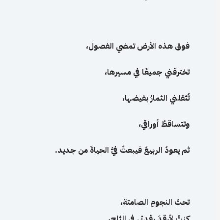
فوق
هذه
الأرض
تمضي
الفصول،
تخترقني
جميعًا
في
مسيرها،
تُثقلني
الثمارُ بفيضها،
وتتساقطُ أوراقي،
ثم
يعودُ الربيعُ فيبعثُ فيَّ الحياةَ من
جديد
.
تحتَ النجومِ الصامتة،
كنتُ لأرقدَ رقدتي في الثلج،