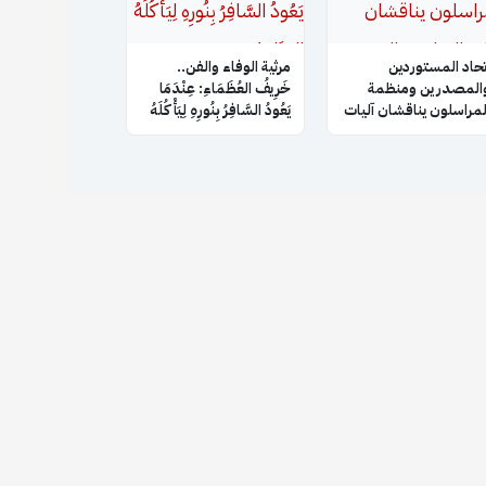
تحاد المستوردين
​مرثية الوفاء والفن..
المصدرين ومنظمة
خَرِيفُ العُظَمَاءِ: عِنْدَمَا
لمراسلون يناقشان آليات
يَعُودُ السَّافِرُ بِنُورِهِ لِيَأْكُلَهُ
لتعاون والتنسيق
العَتَام!
لمشترك