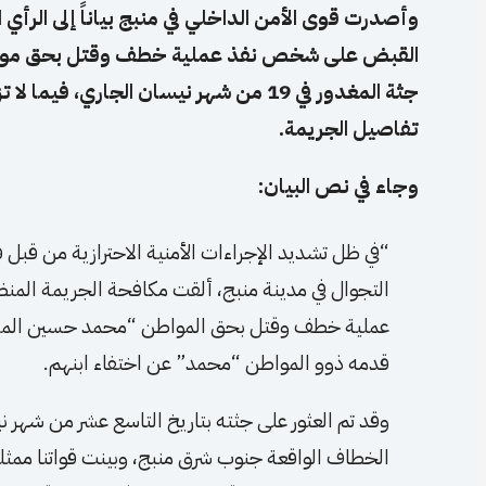
وأصدرت قوى الأمن الداخلي في منبج بياناً إلى الرأي
القبض على شخص نفذ عملية خطف وقتل بحق مواطن 
جثة المغدور في 19 من شهر نيسان الجاري،
تفاصيل الجريمة.
وجاء في نص البيان:
“في ظل تشديد الإجراءات الأمنية الاحترازية من قبل 
التجوال في مدينة منبج، ألقت مكافحة الجريمة ال
عملية خطف وقتل بحق المواطن “محمد حسين المستو”
قدمه ذوو المواطن “محمد” عن اختفاء ابنهم.
وقد تم العثور على جثته بتاريخ التاسع عشر من شهر ن
الخطاف الواقعة جنوب شرق منبج، وبينت قواتنا مم