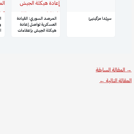
سپێدا مزگینیێ
المرصد السوري: القيادة
ا
العسكرية تواصل إعادة
و
هيكلة الجيش بإعفاءات
ا
جديدة لقادة فصائل
ا
سابقة بعد إبعاد أبو
ا
عمشة
→
المقالة السابقة
المقالة التالية
←