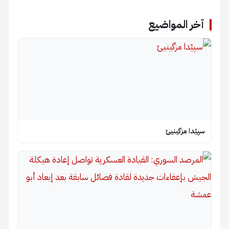
آخر المواضيع
سپێدا مزگینیێ