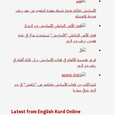
الآساييش تفكك عبوة ناسفة معدة للتفجير عن بعد بريف
مدينة قامشلو
قوى الأمن الداخلي "الآساييش" تستحدث مركز في بلدة
هجين بريف دير الزور
فريق هندسة الألغام في قوات الآساييش يزيل ثلاثة ألغام في
ريف دير الزور
اشتباكات بين قوات الآسايش وعناصر من "داعش" في دير
الزور شرقي سوريا
Latest from English Kurd Online