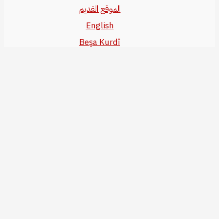
الموقع القديم
English
Beşa Kurdî
آخر المواضيع
سياسة حقوق النشر
من نحن
سياسة الخصوصية
للاتصال بنا
editor@kurdonline.info