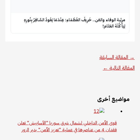
​مرثية الوفاء والفن.. خَرِيفُ العُظَمَاءِ: عِنْدَمَا يَعُودُ السَّافِرُ بِنُورِهِ
لِيَأْكُلَهُ العَتَام!
→
المقالة السابقة
المقالة التالية
←
مواضيع أخرى
قوى الأمن الداخلي لشمال شرق سوريا "الآساييش" تعلن
فقدان 4 من عناصرها في عملية "تعزيز الأمن" بدير الزور