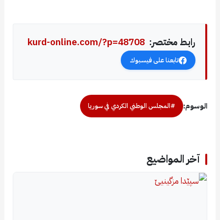
رابط مختصر:
kurd-online.com/?p=48708
تابعنا على فيسبوك
الوسوم:
#المجلس الوطني الكردي في سوريا
آخر المواضيع