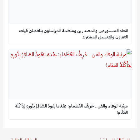
اتحاد المستوردين والمصدرين ومنظمة المراسلون يناقشان آليات
التعاون والتنسيق المشترك
​مرثية الوفاء والفن.. خَرِيفُ العُظَمَاءِ: عِنْدَمَا يَعُودُ السَّافِرُ بِنُورِهِ لِيَأْكُلَهُ
العَتَام!