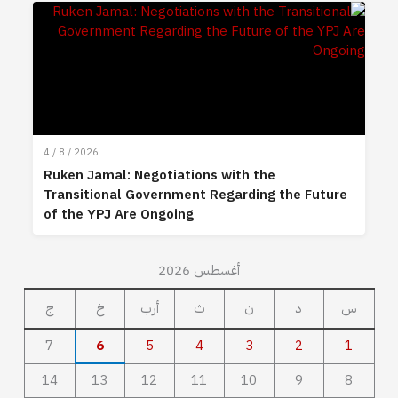
4 / 8 / 2026
Ruken Jamal: Negotiations with the
Transitional Government Regarding the Future
of the YPJ Are Ongoing
أغسطس 2026
س
د
ن
ث
أرب
خ
ج
7
6
5
4
3
2
1
14
13
12
11
10
9
8