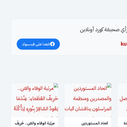
 رأي صحيفة كورد أونلاين
ku
تابعنا على فيسبوك
ة
اتحاد المستوردين
​مرثية الوفاء والفن.. خَرِيفُ