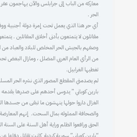
معاركه من الباب إلى جرابلس والآن يهاجمون عف
الحر .
أي حر هذا الذي يعمل تحت إمرة دولة أجنبية ووف
مقاتلون لا يتمتعون بأدنى أخلاق المقاتلين . يتمتع
وصفهم بالجيش الحر المخلص للبلاد والعباد من الد
من الرأي العام العربي المضلل ، ومازال البغض تحت 
تغطيها الغرابيل.
لم يصدمني المقطع المصور الذي نشره الحر المسلوب
بارين كوباني ” يدوس أحدهم على صدرها بقدمه ، يتغ
الغزال داروا حولها ينهشون ما تبقى من جسدها الغ
والصحافة المملوله بمال السحت. إنهم المعارضة ا
الحق ورافعوا الظلم وراية أهل السنة على السنة الل
“بارين كوباني” سورية كردية كانت تقاتل دفاعا عن