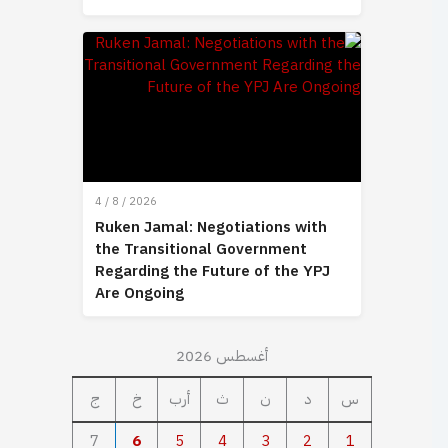
4 / 8 / 2026
Ruken Jamal: Negotiations with
the Transitional Government
Regarding the Future of the YPJ
Are Ongoing
أغسطس 2026
س
د
ن
ث
أرب
خ
ج
7
6
5
4
3
2
1