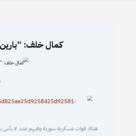
كمال خلف: “بارين ك
3 فب
هناك قوات عسكرية سورية وفيهم عدد لا بأس به من 