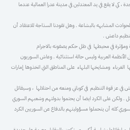
 ، كي لا يقع في يد المعتدلين في مدينة عدرا العمالية عندما
وادث المشابهه بالبشاعة . وهل تقودنا السذاجة للاعتقاد أن
نظيم داعش .
 ومؤثرة في محيطها في ظل حكم يصفونه بالاجرام
 الأنظمة العربية وليس حالة استثنائية . وعاش السوريون
الغرباء ومشايخها البلهاء على المناطق التي اتخذوها إمارات
ي عز قوة التنظيم في كوباني ومنعه من احتلالها ، وسيقاتل
ل . ولكن على الكرد ايضا أن يحتموا بدولتهم وشعبهم السوري
وري كله أن يتحملوا مسؤوليتهم بالدفاع عن السوريين الكرد
لهم ليقاتلوا بشراسة أكبر ، وستكون بالمقابل وصمة عار جديدة