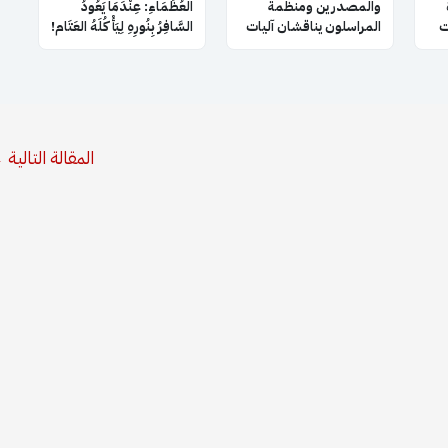
والمصدرين ومنظمة
العُظَمَاءِ: عِنْدَمَا يَعُودُ
ت
المراسلون يناقشان آليات
السَّافِرُ بِنُورِهِ لِيَأْكُلَهُ العَتَام!
التعاون والتنسيق
مشة
المشترك
المقالة التالية
←