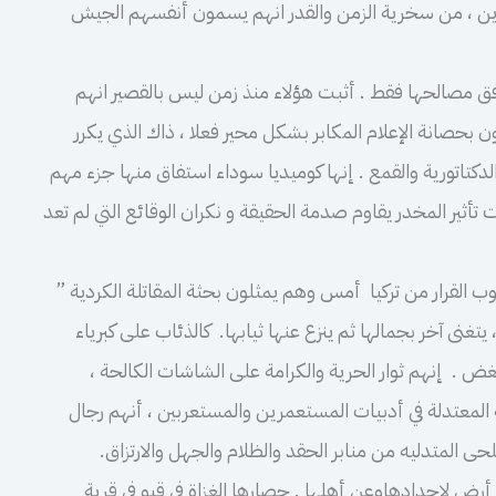
رين ، من سخرية الزمن والقدر انهم يسمون أنفسهم الجيش
ق مصالحها فقط . أثبت هؤلاء منذ زمن ليس بالقصير انهم
ون بحصانة الإعلام المكابر بشكل محير فعلا ، ذاك الذي يكرر
كتاتورية والقمع . إنها كوميديا سوداء استفاق منها جزء مهم
تأثير المخدر يقاوم صدمة الحقيقة و نكران الوقائع التي لم تعد
 القرار من تركيا أمس وهم يمثلون بحثة المقاتلة الكردية ”
نى آخر بجمالها ثم ينزع عنها ثيابها. كالذئاب على كبرياء
ض . إنهم ثوار الحرية والكرامة على الشاشات الكالحة ،
لمعتدلة في أدبيات المستعمرين والمستعربين ، أنهم رجال
حى المتدليه من منابر الحقد والظلام والجهل والارتزاق.
 أرض لاجدادهاوعن أهلها . حصارها الغزاة في قبو في قرية