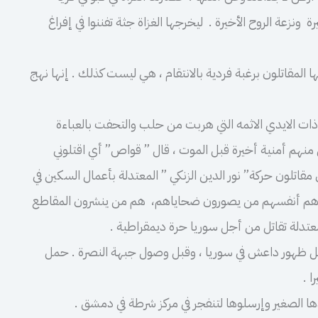
ونزعة الروح الأخيرة . ليخرجها الغزاة جثة تفننوا في إفراغ
المقاتلون برغبة فردية بالانتقام ، هي ليست كذلك . إنها نهج
ذات الايدي الاثمه التي هربت من حلب والتحفت بالعباءة
منهم أمنية أخيرة قبل الموت ، قال ” قواص” أي اقتلوني
قاتلون حركة” نور الدين الزنكي ” المعتدلة بأعمال السكين في
نهم هم أنفسهم من يصورون ضحاياهم، هم من ينشرون المقاطع
معتدلة تقاتل من أجل سوريا حرة ديمقراطية .
بل ظهور داعش في سوريا ، وقبل وصول جبهة النصرة . حمل
ا .
 الصغير وإرسلوها لتنفجر في مركز شرطة في دمشق .