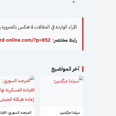
الآراء الواردة في المقالات لا تعكس بالضرورة
رابط مختصر:
rd-online.com/?p=852
آخر المواضيع
سپێدا مزگینیێ
المرصد السوري: القياد