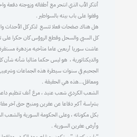
أتذكر الأب الذي انتحر مع أطفاله وزوجته دفعة واحدة
وقفوا على باب بيته بالسواطير .
هل هناك صفحات فعلا تتسع لذكر كل الأحداث والح
كل السبي والسحل وقطع الروؤس كان حكرا على ت
عاشت سوريا أربعين عاما متآخيه مزدهرة مستقرة
والديكتاتورية ، هو ليس حكما مثاليا شأنه شأن كل
الجحيم في سنوات سيطرة هذه الجماعات وشرعييها 
ومعاقل…هذه هي الحقيقة .
الشعب الكردي شعب عنيد ، مرغ أنف تنظيم داعش ف
بشراسة أكبر دفاعا عن عفرين ومنبج حتى آخر مقات
بكل مكوناته ، وعلى الحكومة السورية والشعب الس
وأرض عفرين السورية .
“بارين كوباني” ستكون رمزا لصمود الكرد ، ودافعا 