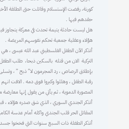
كورنة، رفضت الإستسلام وقاتلت حتى الطلقة الأخيرة 
حقدهم فيها .
هل ليست حادثة يتيمة تحدث في معركة يتجاوز فيها 
هؤلاء وعقلية جمعية تحكم نفوسهم المريضة .
أتذكر الآن الطفل الفلسطيني عبد الله عيسى ، هي 
التركية الان من قتله بالسكين ذبحا، طلب الطفل 
بإطلاق الرصاص ، رد المجرمون لا” ذبح ” ، وتسلى م
رقبة الطفل ، وهللوا وكبروا فوق دمه . الافت ا
المصورة الدموية ، ثم يأتي من يقول إنها معارضة 
أتذكر الجندي السوري ، الذي شق صدره هؤلاء ، ق
المقاتل الحر قلب الجندي واكله أمام عدسة الكامير
أتذكر الطفلة ذات السبع سنوات التي فخخوا جسدها