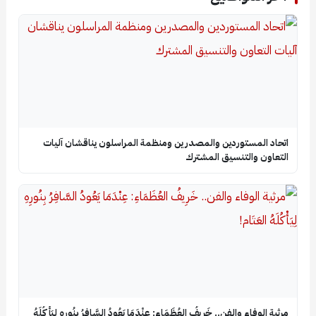
اتحاد المستوردين والمصدرين ومنظمة المراسلون يناقشان آليات
التعاون والتنسيق المشترك
​مرثية الوفاء والفن.. خَرِيفُ العُظَمَاءِ: عِنْدَمَا يَعُودُ السَّافِرُ بِنُورِهِ لِيَأْكُلَهُ