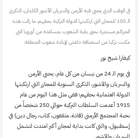
في الوقت الذي يحيي فيه الأرمن والسريان الآشور الكلدان، الذكرى
الـ 105 للمجازر التي ارتكبتها الدولة التركية بحقهم، ما زالت هذه
الجرائم مستمرة بحق بقية الشعوب بمساعدة من أوروبا التي
مكنت تركيا من استضافة داعش لإبادة شعوب المنطقة.
كيفارا شيخ نور
في يوم الـ 24 من نيسان من كل عام، يحيي الأرمن
والسريان والآشور، الذكرى السنوية للمجازر التي ارتكبتها
الدولة العثمانية بحقهم؛ ففي مثل هذا اليوم من عام
1915 أعدمت السلطات التركية حوالي 250 شخصاً من
نخبة المجتمع الأرمني (قادة، مثقفون، كتاب، رجال دين) في
إسطنبول، والتي كانت بداية لمجازر أكبر امتدت لتشمل
السريان والآشور.