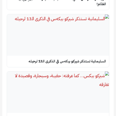
العَتَام!
السليمانية تستذكر شيركو بيكه‌س في الذكرى الـ13 لرحيله