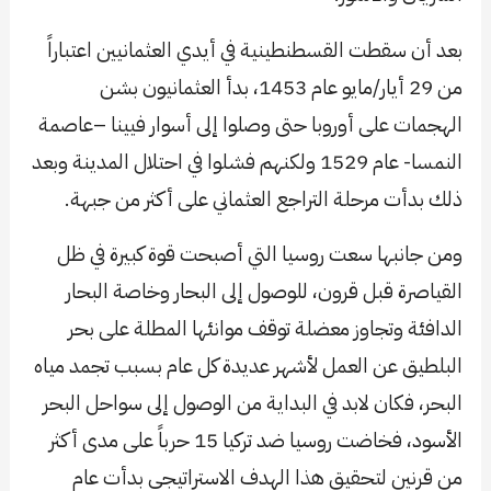
بعد أن سقطت القسطنطينية في أيدي العثمانيين اعتباراً
من 29 أيار/مايو عام 1453، بدأ العثمانيون بشن
الهجمات على أوروبا حتى وصلوا إلى أسوار فيينا –عاصمة
النمسا- عام 1529 ولكنهم فشلوا في احتلال المدينة وبعد
ذلك بدأت مرحلة التراجع العثماني على أكثر من جبهة.
ومن جانبها سعت روسيا التي أصبحت قوة كبيرة في ظل
القياصرة قبل قرون، للوصول إلى البحار وخاصة البحار
الدافئة وتجاوز معضلة توقف موانئها المطلة على بحر
البلطيق عن العمل لأشهر عديدة كل عام بسبب تجمد مياه
البحر، فكان لابد في البداية من الوصول إلى سواحل البحر
الأسود، فخاضت روسيا ضد تركيا 15 حرباً على مدى أكثر
من قرنين لتحقيق هذا الهدف الاستراتيجي بدأت عام