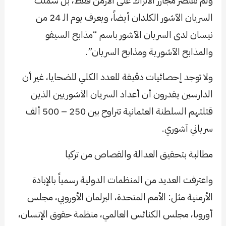
ولم تقتصر مجازر الأتراك على الأرمن فقط، بل شملت
السريان الآشور الكلدان أيضاً، ويعرف يوم الـ 24 من
نيسان لدى السريان الآشور باسم “مذابح السيفو
والمذابح الآشورية ومذابح السريان”.
ولا توجد إحصائيات دقيقة للعدد الكلي للضحايا، غير أن
الدارسين يقدرون أن أعداد السريان الآشوريين الذين
قتلتهم السلطنة العثمانية تتراوح بين 250 – 500 ألف
سرياني آشوري.
مطالبة بتحقيق العدالة والقصاص من تركيا
واعترفت العديد من المنظمات الدولية رسمياً بالإبادة
الأرمنية مثل: الأمم المتحدة، البرلمان الأوروبي، مجلس
أوروبا، مجلس الكنائس العالمي، منظمة حقوق الإنسان،