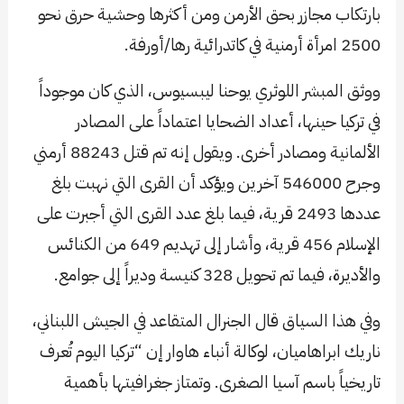
بارتكاب مجازر بحق الأرمن ومن أكثرها وحشية حرق نحو
2500 امرأة أرمنية في كاتدرائية رها/أورفة.
ووثق المبشر اللوثري يوحنا ليبسيوس، الذي كان موجوداً
في تركيا حينها، أعداد الضحايا اعتماداً على المصادر
الألمانية ومصادر أخرى. ويقول إنه تم قتل 88243 أرمني
وجرح 546000 آخرين ويؤكد أن القرى التي نهبت بلغ
عددها 2493 قرية، فيما بلغ عدد القرى التي أجبرت على
الإسلام 456 قرية، وأشار إلى تهديم 649 من الكنائس
والأديرة، فيما تم تحويل 328 كنيسة وديراً إلى جوامع.
وفي هذا السياق قال الجنرال المتقاعد في الجيش اللبناني،
ناريك ابراهاميان، لوكالة أنباء هاوار إن “تركيا اليوم تُعرف
تاريخياً باسم آسيا الصغرى. وتمتاز جغرافيتها بأهمية