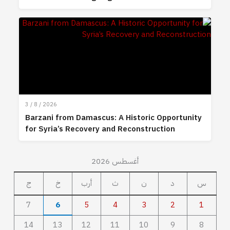
3 / 8 / 2026
Barzani from Damascus: A Historic Opportunity
for Syria’s Recovery and Reconstruction
أغسطس 2026
س
د
ن
ث
أرب
خ
ج
7
6
5
4
3
2
1
14
13
12
11
10
9
8