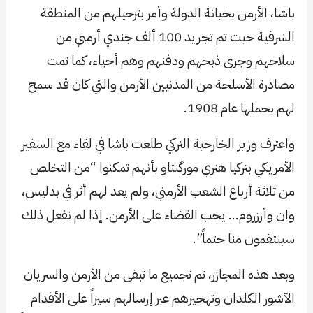
باشا، الأرمن بخيانة الدولة وأمر بترحيلهم من المنطقة
الشرقية حيث تم تجريد 100 ألف جندي أرمني من
سلاحهم وجرى ذبحهم ودفنهم وهم أحياء، كما تمت
مصادرة الأسلحة من المدنيين الأرمن والتي كان قد سمح
لهم بحملها عام 1908.
واعترف وزير الخارجية التركي طلعت باشا في لقاء مع السفير
الأمريكي بتركيا هنري مورگنثاو بأنهم تمكنوا “من التخلص
من ثلاثة أرباع الشعب الأرمني، ولم يعد لهم أثر في بدليس،
وان وأرزروم… يجب القضاء على الأرمن. إذا لم نفعل ذلك
سينتقمون منا حتماً”.
وبعد هذه المجازر، تم تجميع ما تبقى من الأرمن والسريان
الآشور الكلدان وتهجيرهم عبر إرسالهم سيراً على الأقدام