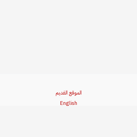
الموقع القديم
English
Beşa Kurdî
آخر المواضيع
سياسة حقوق النشر