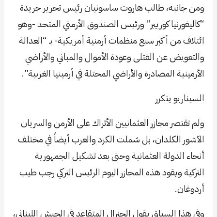
ومن جانبه، طالب هاروت ساسونيان رئيس تحرير جريدة
“كاليفورنيا كوريير” ورئيس الصندوق الأرمني المتحد -وهو
ائتلاف من أكبر سبع منظمات أرمنية أمريكية- بـ “العدالة
والتعويض عن القتلى وعودة الأموال والمباني والأراضي
الأرمينية المصادرة والأراضي المحتلة في أرمينيا الغربية”.
السيناريو يتكرر
ولم تقتصر مجازر العثمانيين الأتراك على الأرمن والسريان
الآشور الكلدان، بل شملت الكرد والعرب أيضاً في مختلف
أنحاء الدولة العثمانية وحتى بعد تشكيل الجمهورية
التركية ويقود هذه المجازر اليوم الرئيس التركي رجب طيب
أردوغان.
وفي هذا السياق يقول الجنرال المتقاعد في الجيش اللبناني،