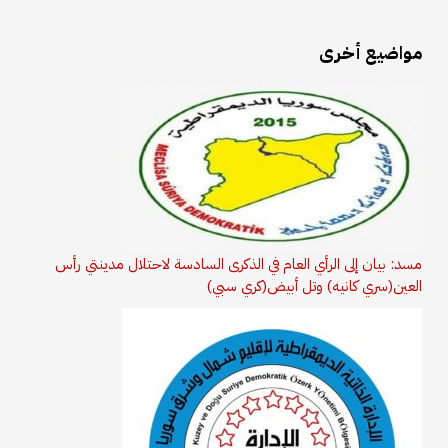
مواضيع أخرى
مسد: بيان إلى الرأي العام في الذكرى السادسة لاحتلال مدينتي رأس
العين(سري كانيه) وتل أبيض(كري سبي)