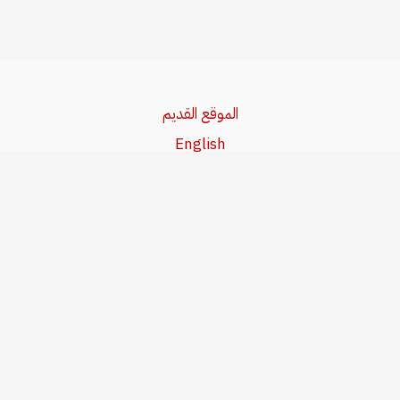
الموقع القديم
English
Beşa Kurdî
آخر المواضيع
سياسة حقوق النشر
من نحن
سياسة الخصوصية
للاتصال بنا
editor@kurdonline.info