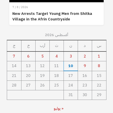
7 / 8 / 2026
New Arrests Target Young Men from Shitka
Village in the Afrin Countryside
أغسطس 2026
س
د
ن
ث
أرب
خ
ج
7
6
5
4
3
2
1
14
13
12
11
10
9
8
21
20
19
18
17
16
15
28
27
26
25
24
23
22
31
30
29
« يوليو