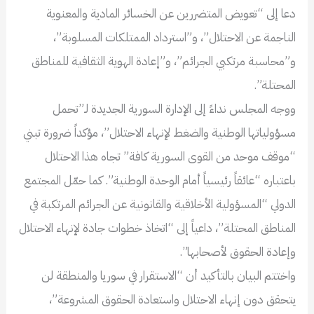
دعا إلى “تعويض المتضررين عن الخسائر المادية والمعنوية
الناجمة عن الاحتلال”، و”استرداد الممتلكات المسلوبة”،
و”محاسبة مرتكبي الجرائم”، و”إعادة الهوية الثقافية للمناطق
المحتلة”.
ووجه المجلس نداءً إلى الإدارة السورية الجديدة لـ”تحمل
مسؤولياتها الوطنية والضغط لإنهاء الاحتلال”، مؤكداً ضرورة تبني
“موقف موحد من القوى السورية كافة” تجاه هذا الاحتلال
باعتباره “عائقاً رئيسياً أمام الوحدة الوطنية”. كما حمّل المجتمع
الدولي “المسؤولية الأخلاقية والقانونية عن الجرائم المرتكبة في
المناطق المحتلة”، داعياً إلى “اتخاذ خطوات جادة لإنهاء الاحتلال
وإعادة الحقوق لأصحابها”.
واختتم البيان بالتأكيد أن “الاستقرار في سوريا والمنطقة لن
يتحقق دون إنهاء الاحتلال واستعادة الحقوق المشروعة”،