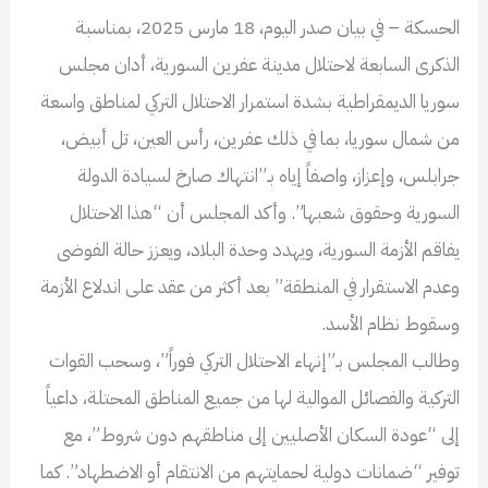
الحسكة – في بيان صدر اليوم، 18 مارس 2025، بمناسبة
الذكرى السابعة لاحتلال مدينة عفرين السورية، أدان مجلس
سوريا الديمقراطية بشدة استمرار الاحتلال التركي لمناطق واسعة
من شمال سوريا، بما في ذلك عفرين، رأس العين، تل أبيض،
جرابلس، وإعزاز، واصفاً إياه بـ”انتهاك صارخ لسيادة الدولة
السورية وحقوق شعبها”. وأكد المجلس أن “هذا الاحتلال
يفاقم الأزمة السورية، ويهدد وحدة البلاد، ويعزز حالة الفوضى
وعدم الاستقرار في المنطقة” بعد أكثر من عقد على اندلاع الأزمة
وسقوط نظام الأسد.
وطالب المجلس بـ”إنهاء الاحتلال التركي فوراً”، وسحب القوات
التركية والفصائل الموالية لها من جميع المناطق المحتلة، داعياً
إلى “عودة السكان الأصليين إلى مناطقهم دون شروط”، مع
توفير “ضمانات دولية لحمايتهم من الانتقام أو الاضطهاد”. كما