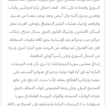
السوري واعتماده على ذاته. فبعد احتلال تركيا لجرابلس والباب
وعفرين وسري كانيه وتل أبيض وبعد تهجير شعبنا من مدنهم
وقراهم، وإجراء عمليات التغيير الديمغرافي وتوطين الغرباء محل
السكان الأصليين، وانتهاك القانون الدولي بشكل صارخ، بارتكاب
جرائم حرب وجرائم ضد الإنسانية بحق كافة مكونات المنطقة،
فإن هذا العدوان لم يتوقف عن التهديد بغزو أجزاء أخرى عزيزة
من الشمال السوري وعلى رأسها كوباني المقاومة.
إننا في مجلس سوريا الديمقراطية إذا نرى بأن هذه التهديدات
التركية لم تلق أية قوة دولية تردعها في عدوانها المستمر على
شعبنا وارتكابها الفظائع بحقه، فأننا نشدد أنه يقع على عاتق
المجتمع الدولي، وعلى وجه الخصوص قوات التحالف الدولي
بقيادة الولايات المتحدة، والقوات الروسية العاملة في سوريا
مسؤولية ردع التهديدات التركية وإجبارهم على الخروج من كافة