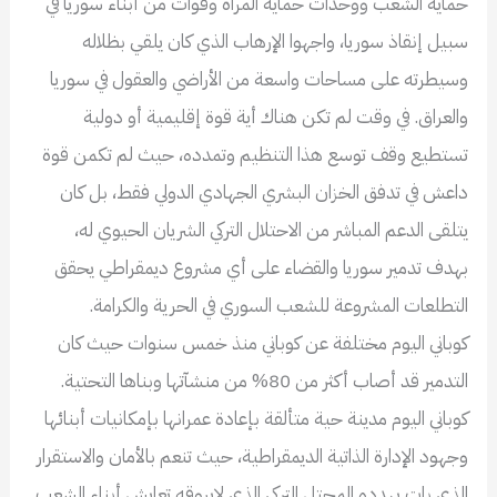
حماية الشعب ووحدات حماية المرآة وقوات من أبناء سوريا في
سبيل إنقاذ سوريا، واجهوا الإرهاب الذي كان يلقي بظلاله
وسيطرته على مساحات واسعة من الأراضي والعقول في سوريا
والعراق. في وقت لم تكن هناك أية قوة إقليمية أو دولية
تستطيع وقف توسع هذا التنظيم وتمدده، حيث لم تكمن قوة
داعش في تدفق الخزان البشري الجهادي الدولي فقط، بل كان
يتلقى الدعم المباشر من الاحتلال التركي الشريان الحيوي له،
بهدف تدمير سوريا والقضاء على أي مشروع ديمقراطي يحقق
التطلعات المشروعة للشعب السوري في الحرية والكرامة.
كوباني اليوم مختلفة عن كوباني منذ خمس سنوات حيث كان
التدمير قد أصاب أكثر من 80% من منشآتها وبناها التحتية.
كوباني اليوم مدينة حية متألقة بإعادة عمرانها بإمكانيات أبنائها
وجهود الإدارة الذاتية الديمقراطية، حيث تنعم بالأمان والاستقرار
الذي بات يهدده المحتل التركي الذي لايروقه تعايش أبناء الشعب