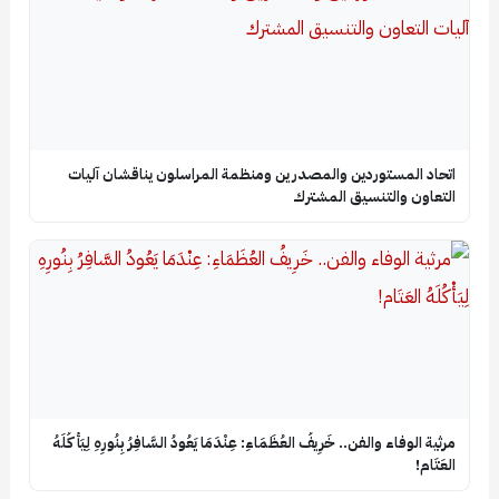
اتحاد المستوردين والمصدرين ومنظمة المراسلون يناقشان آليات
التعاون والتنسيق المشترك
​مرثية الوفاء والفن.. خَرِيفُ العُظَمَاءِ: عِنْدَمَا يَعُودُ السَّافِرُ بِنُورِهِ لِيَأْكُلَهُ
العَتَام!