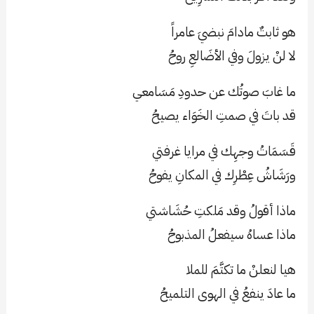
هو ثابتٌ مادامَ نبضيَ عامراً
لا لنْ يزولَ وفي الأضَالعِ روحُ
ما غابَ صوتُك عن حدودِ مَسَامعي
قد باتَ في صمتِ الخَوَاء يصيحُ
قَسَمَاتُ وجهِك في مرايا غرفتي
ورَشَاشُ عِطْرِك في المكانِ يفوحُ
ماذا أقولُ وقد مَلكتِ حُشَاشتي
ماذا عساهُ سيفعلُ المذبوحُ
هيا لنعلنْ ما تكتَّمَ للملا
ما عادَ ينفعُ في الهوى التلميحُ