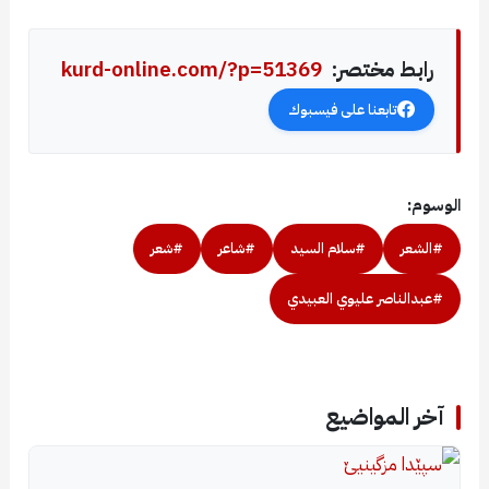
رابط مختصر:
kurd-online.com/?p=51369
تابعنا على فيسبوك
الوسوم:
#الشعر
#سلام السيد
#شاعر
#شعر
#عبدالناصر عليوي العبيدي
آخر المواضيع