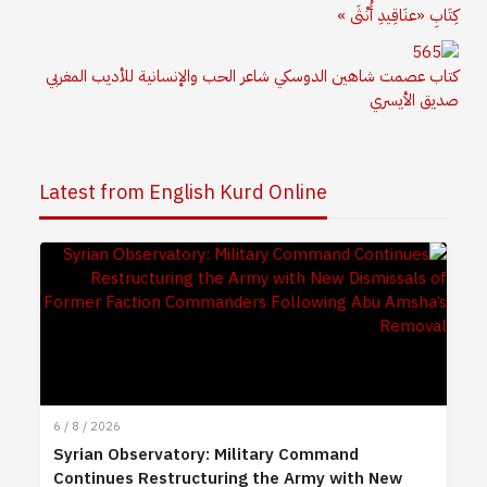
كِتَابِ «عنَاقِيدِ أُنْثَى »
كتاب عصمت شاهين الدوسكي شاعر الحب والإنسانية للأديب المغربي
صديق الأيسري
Latest from English Kurd Online
6 / 8 / 2026
Syrian Observatory: Military Command
Continues Restructuring the Army with New