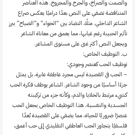
والصمت والصراخ، والجرح والمجروح. هذه العناصر
المتناقضة تضفي على النص بعدًا دراميًا يعكس صراع
الشاعر الداخلي. مثلًا، التضاد بين “الخواء” و”الصياح” يبرز
تأثير الحبيبة رغم غيابها، مما يعمق من معاناة الشاعر
ويجعل النص أكثر غنى على مستوى المشاعر.
ب. التوظيف الخاص:
توظيف الحب كعنصر وجودي:
– الحب في القصيدة ليس مجرد عاطفة عابرة، بل يمثل
جزءًا أساسيًا من وجود الشاعر. الشاعر يوظف فكرة الحب
كشيء مرتبط بالخلايا والدم، وكأنه جزء من تركيبته
الجسدية والنفسية. هذا التوظيف الخاص يجعل الحب
عنصرًا ضروريًا للحياة، مما يضفي على القصيدة بُعدًا
فلسفيًا يتجاوز الحب العاطفي التقليدي إلى حب أعمق،