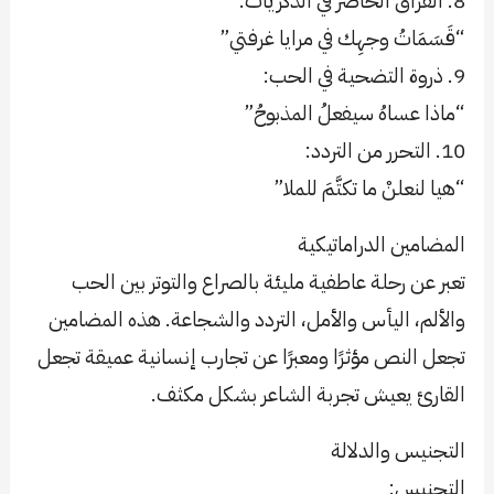
8. الفراق الحاضر في الذكريات:
“قَسَمَاتُ وجهِك في مرايا غرفتي”
9. ذروة التضحية في الحب:
“ماذا عساهُ سيفعلُ المذبوحُ”
10. التحرر من التردد:
“هيا لنعلنْ ما تكتَّمَ للملا”
المضامين الدراماتيكية
تعبر عن رحلة عاطفية مليئة بالصراع والتوتر بين الحب
والألم، اليأس والأمل، التردد والشجاعة. هذه المضامين
تجعل النص مؤثرًا ومعبرًا عن تجارب إنسانية عميقة تجعل
القارئ يعيش تجربة الشاعر بشكل مكثف.
التجنيس والدلالة
التجنيس: