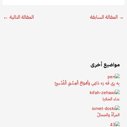
→
المقالة السابقة
المقالة التالية
←
مواضيع أخرى
بِه رِي قَه رَه دَاغِي وَأَمْوَاجُ الْعِشْقِ الْقُدُسِيِّ
نداء الخلايا
المرأةُ والجمالُ