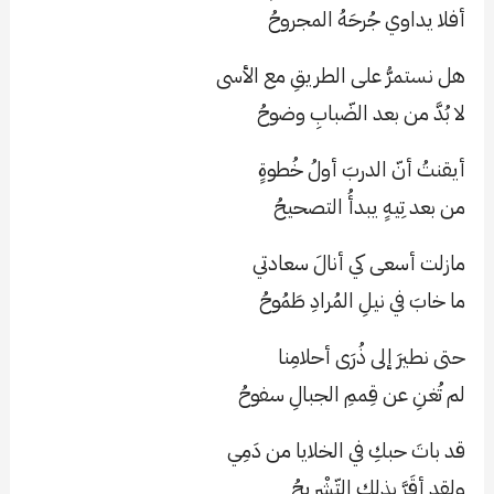
أفلا يداوي جُرحَهُ المجروحُ
هل نستمرُّ على الطريقِ مع الأسى
لا بُدَّ من بعد الضّبابِ وضوحُ
أيقنتُ أنّ الدربَ أولُ خُطوةٍ
من بعد تِيهٍ يبدأُ التصحيحُ
مازلت أسعى كي أنالَ سعادتي
ما خابَ في نيلِ المُرادِ طَمُوحُ
حتى نطيرَ إلى ذُرَى أحلامِنا
لم تُغنِ عن قِممِ الجبالِ سفوحُ
قد باتَ حبكِ في الخلايا من دَمِي
ولقد أقَرَّ بذلك التّشْرِيحُ