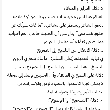
2.دلالة الفراق والمعاناة:
الفراق هنا ليس مجرد غياب جسدي، بل هو قوة دائمة
تلاحق الشاعر وتسيطر على مشاعره. “ما غابَ صوتُك عن
حدودِ مَسَامعي” يدل على أن الحبيبة حاضرة رغم الغياب،
مما يضفي بُعدًا مأساويًا على الفراق.
3.دلالة الانتقال من التلميح إلى التصريح
في نهاية القصيدة، يُعلن الشاعر: “ما عادَ ينفعُ في الهوى
التلميحُ”. هذا التحول من التلميح إلى التصريح يحمل
دلالة على النضج في العلاقة، وأن الحبيبين وصلا إلى مرحلة
لا يمكن فيها الاستمرار باللعب بالرموز والإشارات، بل
يتطلب الأمر وضوحًا وصراحة تامة.
4. دلالة “التصحيح” و”الوضوح”:
استخدام الشاعر لكلمات مثل “التصحيح” و”الوضوح”