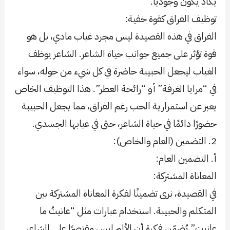
يكاد يكون وجوديًا.
توظيف الفراق كقوة خفية:
الفراق في هذه القصيدة ليس مجرد غياب مادي، بل هو
قوة تؤثر على جميع جوانب حياة الشاعر. الشاعر يوظف
الغياب ليجعل الحبيبة حاضرة في كل شيء من حوله، سواء
في “مرايا الغرفة” أو “رائحة العطر”. هذا التوظيف الخاص
يعبر عن استمرارية الحب رغم الفراق، مما يجعل الحبيبة
حضورًا دائمًا في حياة الشاعر، حتى في غيابها الجسدي.
2. التضمين (العام والخاص):
أ. التضمين العام:
المعاناة المشتركة:
في القصيدة، نرى تضمينًا لفكرة المعاناة المشتركة بين
المتكلم والحبيبة. استخدام عبارات مثل “عانيتُ ما
عانيتِ” يُضمّن فكرة أن الألم ليس مقتصرًا على الشاعر