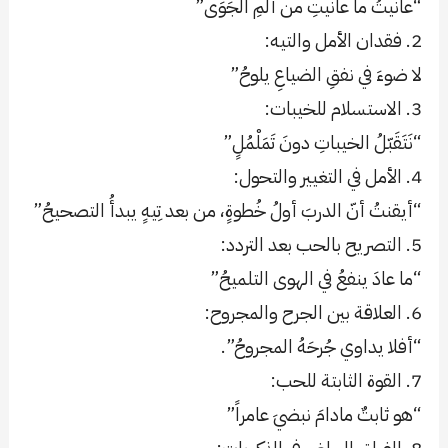
“عانيتُ ما عانيتِ من ألمِ الجَوَى”
2. فقدان الأمل والتيه:
لا ضوءَ في نفقِ الضياعِ يلوحُ”
3. الاستسلام للخيبات:
“نَتَقَبّلُ الخيباتِ دونَ تَمَلْمُلٍ”
4. الأمل في التغيير والتحول:
“أيقنتُ أنّ الدربَ أولُ خُطوةٍ، من بعد تِيهٍ يبدأُ التصحيحُ”
5. التصريح بالحب بعد التردد:
“ما عادَ ينفعُ في الهوى التلميحُ”
6. العلاقة بين الجرح والمجروح:
“أفلا يداوي جُرحَهُ المجروحُ”.
7. القوة الثابتة للحب:
“هو ثابتٌ مادامَ نبضيَ عامراً”