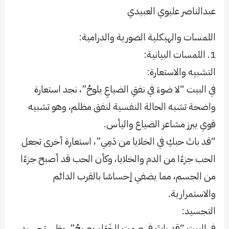
عبدالناصر عليوي العبيدي
اللمسات والهيكلية الصورية والدرامية:
1. اللمسات البيانية:
التشبيه والاستعارة:
في البيت “لا ضوءَ في نفقِ الضياعِ يلوحُ”، نجد استعارة
واضحة تشبه الحالة النفسية لنفق مظلم، وهو تشبيه
قوي يبرز مشاعر الضياع واليأس.
“قد باتَ حبكِ في الخلايا من دَمِي”، استعارة أخرى تجعل
الحب جزءًا من الدم والخلايا، وكأن الحب قد أصبح جزءًا
من الجسم، مما يضفي إحساسًا بالقرب الدائم
والاستمرارية.
التجسيد:
في البيت “قد باتَ في صمتِ الخَوَاءِ يصيحُ”، يظهر تجسيد