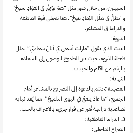
الحبيبين، من خلال صور مثل “همٌ يؤرّقُ في الفؤادِ لحوحُ”
و”نظلُّ في طَلَلِ البُعادِ ننوحُ”. هنا تتجلى قوة العاطفة
والدراما في المشاعر.
الذروة:
البيت الذي يقول “مازلت أسعى كي أنالَ سعادتي” يمثل
نقطة الذروة، حيث يبرز الطموح للوصول إلى السعادة
بالرغم من الألم والخيبات.
النهاية:
القصيدة تختتم بالدعوة إلى التصريح بالمشاعر أمام
الجميع، “ما عادَ ينفعُ في الهوى التلميحُ”، مما يُعد نهاية
تصاعدية درامية تُعبر عن قرار جريء بالاعتراف بالحب.
3. الدراما العاطفية:
الصراع الداخلي: