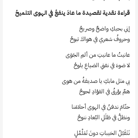
قراءة نقدية لقصيدة ما عادَ ينفعُ في الهوى التلميحُ
إني بحبكِ واضحٌ وصريحُ
وحروفُ شعري في هواكَ تبوحُ
عانيتُ ما عانيتِ من ألمِ الجَوَى
لا ضوءَ في نفقِ الضياعِ يلوحُ
بي مثل مابكِ يا صديقةُ من هوى
همٌ يؤرقُ في الفؤادِ لحوحُ
حتّامَ ندفنُ في الهوى أحلامَنا
ونظلُّ في طَلَلِ البُعادِ ننوحُ
نَتَقَبّلُ الخيباتِ دونَ تَمَلْمُلٍ