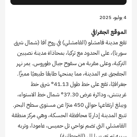
4 يوليو، 2025
الموقع الجغرافي
تقع مدينة قامشلو (القامشلي) في روج آفا (شمال شرق
سوريا)، على الحدود مع تركيا، بمحاذاة مدينة نصيبين
التركية، وعلى مقربة من سفوح جبال طوروس. يمر نهر
الجقجق عبر المدينة، مما يمنحها طابعًا طبيعيًا مميزًا.
جغرافيًا، تقع على خط طول 41.13° شرق خط
غرينتش، ودائرة عرض 37.30° شمال خط الاستواء،
ويبلغ ارتفاعها حوالي 450 مترًا عن مستوى سطح البحر.
تتبع المدينة إداريًا محافظة الحسكة، وهي مركز منطقة
القامشلي التي تضم نواحي تل حميس، عامودا، وتربه
سبيه تم تعريبها إلى (القحطانية).