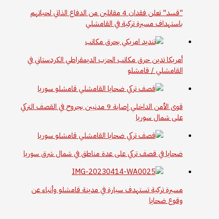
"قسد" تعلن فقدان 4 مقاتلين من الدفاع الذاتي لحياتهم
باستهداف مسيرة تركية في القامشلي
أمريكا تدين حرق مكاتب الحزب الديمقراطي الكردستاني في
القامشلي / قامشلو
قوى الأمن الداخلي إصابة 9 مدنيين بجروح في القصف التركي
على شمال سوريا
ضحايا في قصف تركي على عدة مناطق في شمال شرق سوريا
مسيرة تركية تستهدف سيارة في مدينة قامشلو وأنباء عن
وقوع ضحايا