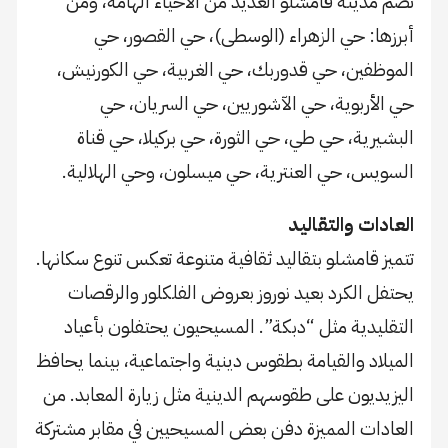
تضم مدينة قامشلو العديد من الأحياء الهامة، ومن
أبرزها: حي الزهراء (الوسطى)، حي القصور، حي
الموظفين، حي قدوربك، حي الغربية، حي الكورنيش،
حي الأربوية، حي الآشوريين، حي السريان، حي
البشيرية، حي طي، حي الثورة، حي بركيلا، حي قناة
السويس، حي العنترية، حي ميسلون، وحي الهلالية.
العادات والتقاليد
تتميز قامشلو بتقاليد ثقافية متنوعة تعكس تنوع سكانها.
يحتفل الكرد بعيد نوروز بعروض الفلكلور والرقصات
التقليدية مثل “دبكة”. المسيحيون يحتفلون بأعياد
الميلاد والقيامة بطقوس دينية واجتماعية، بينما يحافظ
اليزيديون على طقوسهم الدينية مثل زيارة المعابد. من
العادات المميزة دفن بعض المسيحيين في مقابر مشتركة