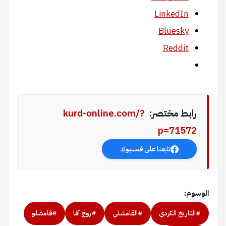
LinkedIn
Bluesky
Reddit
رابط مختصر:
kurd-online.com/?
p=71572
تابعنا على فيسبوك
الوسوم:
#التاريخ الكردي
#القامشلي
#روج آفا
#قامشلو