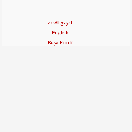
الموقع القديم
English
Beşa Kurdî
آخر المواضيع
سياسة حقوق النشر
من نحن
سياسة الخصوصية
للاتصال بنا
editor@kurdonline.info