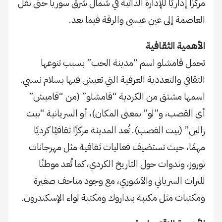
مركزًا إداريًا للإدارة الذاتية في شمال شرق سوريا حتى نقل
العاصمة إلى عين عيسى والرقة فيما بعد.
الأهمية الثقافية
تحمل قامشلو اسم “مدينة الحب” بسبب تنوعها
الثقافي والتعددية العرقية التي تعيش فيها بسلام نسبي.
اسمها مشتق من الكردية “قامشلو” (من “قاميش”
أي القصب، و”لو” بمعنى المكان)، أو السريانية “بيث
زالين” (بيت القصب). تُعد المدينة مركزًا ثقافيًا كرديًا
مهمًا، حيث تستضيف فعاليات ثقافية مثل مهرجانات
نوروز، وندوات حول التاريخ الكردي، كما تُعد موطنًا
للتراث السرياني والآشوري، مع وجود متاحف صغيرة
ومكتبات مثل مكتبة بنداروك ومكتبة لواء الإسكندرون.