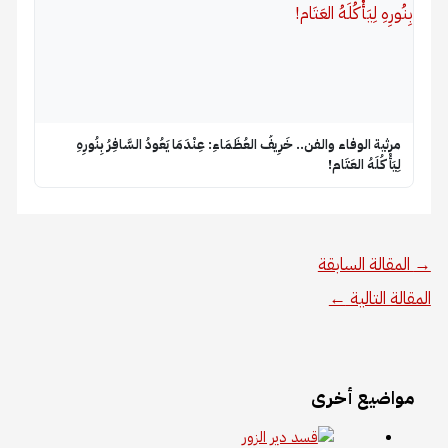
​مرثية الوفاء والفن.. خَرِيفُ العُظَمَاءِ: عِنْدَمَا يَعُودُ السَّافِرُ بِنُورِهِ
لِيَأْكُلَهُ العَتَام!
→
المقالة السابقة
المقالة التالية
←
مواضيع أخرى