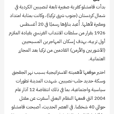
بدأت قامشلو كقرية صغيرة تابعة لنصيبين الكردية في
شمال كردستان (جنوب شرق تركيا)، وكانت بمثابة امتداد
ومقبرة لأهلها. أُعيد بناؤها رسميًا في 20 أغسطس
1926 بقرار من سلطات الانتداب الفرنسي بقيادة الملازم
أول ترييه، بهدف إسكان المهاجرين المسيحيين
(الآشوريين والأرمن) القادمين من تركيا بعد المجازر
العثمانية.
اختير موقعها لأهميته الاستراتيجية بسبب نهر الجقجق
وسكة حديد حلب-نصيبين. شهدت المدينة تطورات
سياسية واجتماعية، بما في ذلك انتفاضة 12 آذار عام
2004 التي قمعها النظام البعثي أسفرت عن مقتل
حوالي 40 شخصًا. في العصر الحديث، أصبحت قامشلو