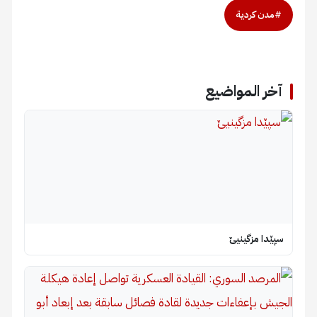
#مدن كردية
آخر المواضيع
سپێدا مزگینیێ