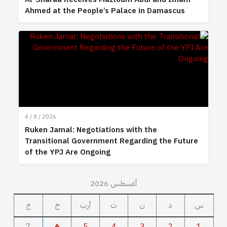
Ahmed at the People’s Palace in Damascus
4 / 8 / 2026
Ruken Jamal: Negotiations with the
Transitional Government Regarding the Future
of the YPJ Are Ongoing
أغسطس 2026
س
د
ن
ث
أرب
خ
ج
7
6
5
4
3
2
1