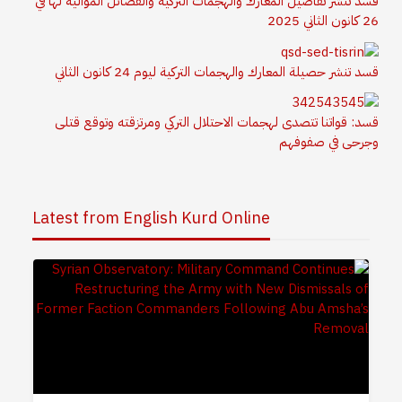
قسد تنشر تفاصيل المعارك والهجمات التركية والفصائل الموالية لها في
26 كانون الثاني 2025
قسد تنشر حصيلة المعارك والهجمات التركية ليوم 24 كانون الثاني
قسد: قواتنا تتصدى لهجمات الاحتلال التركي ومرتزقته وتوقع قتلى
وجرحى في صفوفهم
Latest from English Kurd Online