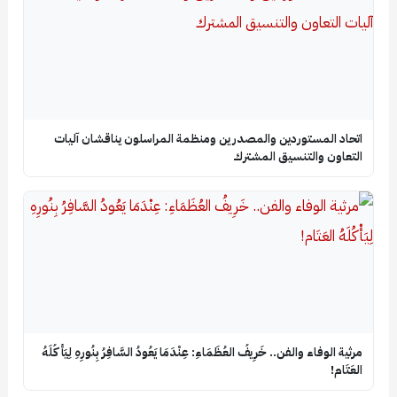
اتحاد المستوردين والمصدرين ومنظمة المراسلون يناقشان آليات
التعاون والتنسيق المشترك
​مرثية الوفاء والفن.. خَرِيفُ العُظَمَاءِ: عِنْدَمَا يَعُودُ السَّافِرُ بِنُورِهِ لِيَأْكُلَهُ
العَتَام!