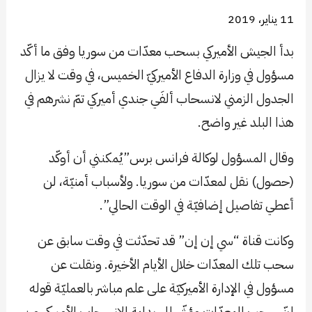
11 يناير، 2019
بدأ الجيش الأميركي بسحب معدّات من سوريا وفق ما أكّد
مسؤول في وزارة الدفاع الأميركيّ الخميس، في وقت لا يزال
الجدول الزمني لانسحاب ألفَي جندي أميركي تمّ نشرهم في
هذا البلد غير واضح.
وقال المسؤول لوكالة فرانس برس”يُمكنني أن أوكّد
(حصول) نقل لمعدّات من سوريا. ولأسباب أمنيّة، لن
أعطي تفاصيل إضافيّة في الوقت الحالي”.
وكانت قناة “سي إن إن” قد تحدّثت في وقت سابق عن
سحب تلك المعدّات خلال الأيام الأخيرة. ونقلت عن
مسؤول في الإدارة الأميركيّة على علم مباشر بالعمليّة قوله
إنّ سحب المعدّات مؤشّر إلى بداية الانسحاب الأميركي من