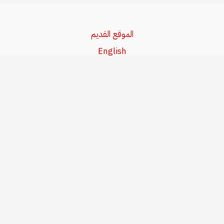
الموقع القديم
English
Beşa Kurdî
آخر المواضيع
سياسة حقوق النشر
من نحن
سياسة الخصوصية
للاتصال بنا
editor@kurdonline.info