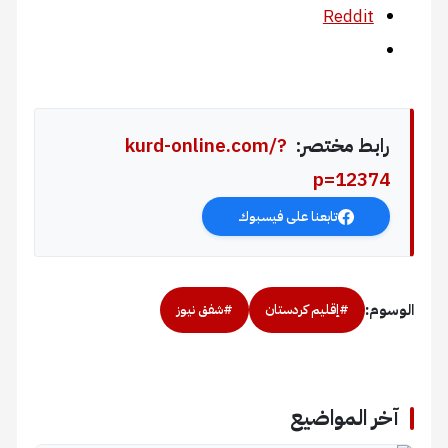
Reddit
رابط مختصر:
kurd-online.com/?
p=12374
تابعنا على فيسبوك
الوسوم:
#إقليم كردستان
#شفق نيوز
آخر المواضيع