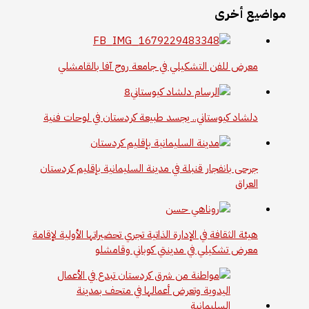
مواضيع أخرى
معرض للفن التشكيلي في جامعة روج آفا بالقامشلي
دلشاد كيوستاني.. يجسد طبيعة كردستان في لوحات فنية
جرحى بانفجار قنبلة في مدينة السليمانية بإقليم كردستان
العراق
هيئة الثقافة في الإدارة الذاتية تجري تحضيراتها الأولية لإقامة
معرض تشكيلي في مدينتي كوباني وقامشلو