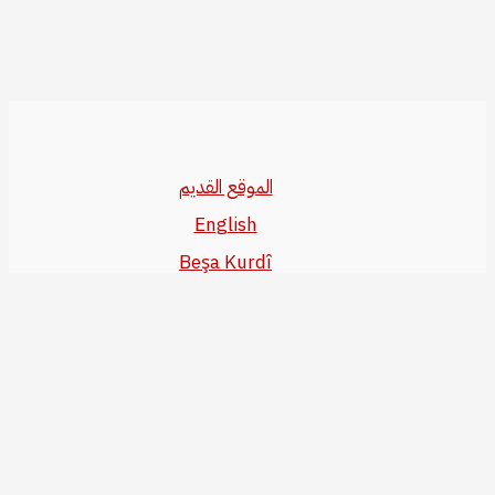
الموقع القديم
English
Beşa Kurdî
آخر المواضيع
سياسة حقوق النشر
من نحن
سياسة الخصوصية
للاتصال بنا