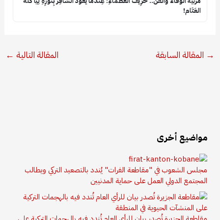
​مرثية الوفاء والفن.. خَرِيفُ العُظَمَاءِ: عِنْدَمَا يَعُودُ السَّافِرُ بِنُورِهِ لِيَأْكُلَهُ
العَتَام!
→
المقالة السابقة
المقالة التالية
←
مواضيع أخرى
مجلس الشعوب في "مقاطعة الفرات" يُندد بالتصعيد التركي ويطالب
المجتمع الدولي العمل على حماية المدنيين
مقاطعة الجزيرة تُصدر بيان للرأي العام تُندد فيه بالهجمات التركية على