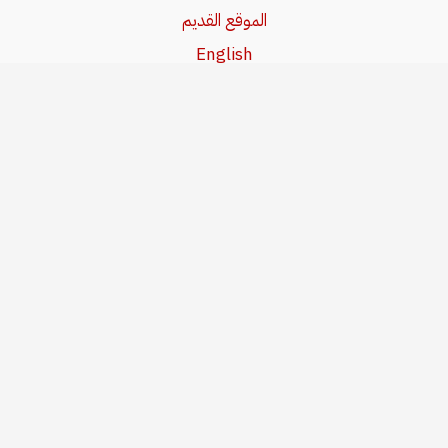
الموقع القديم
English
Beşa Kurdî
آخر المواضيع
سياسة حقوق النشر
من نحن
سياسة الخصوصية
للاتصال بنا
editor@kurdonline.info