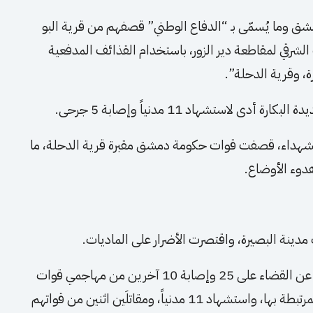
 وما يُسمّى بـ “الدفاع الوطني” قصفهم من قرية البو
 الشرقي لمقاطعة دير الزور، باستخدام القذائف المدفعية
ة، وقرية الدحلة”.
لاستشهاد 11 مدنياً وإصابة 5 جرحى.
الشهداء، قصفت قوات حكومة دمشق مقبرة قرية الدحلة، ما
دوء الأوضاع.
ينة البصيرة، واقتصرت الأضرار على الماديات.
وأعلن في اليوم ذاته، مجلس دير الزور العسكري عن القضاء على 25 وإصابة 10 آخرين من مهاجمي قوات
حكومة دمشق وما يسمى بـ “الدفاع الوطني” المرتبطة بها، واستشهاد 11 مدنياً، ومقاتلَين اثنين من قواتهم