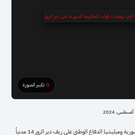
تكبير الصورة
قتل إثر الهجمات التي شنتها قوات الحكومة السورية وميليشيا الدفاع الوطني على ريف دير الزور 14 مدنياً