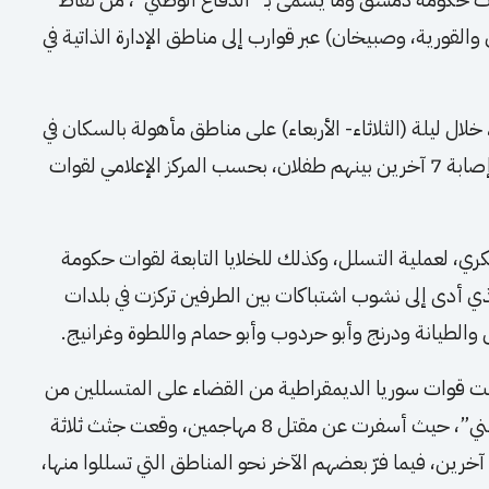
والقورية، وصبيخان) عبر قوارب إلى مناطق الإدارة الذاتية في
 ليلة (الثلاثاء- الأربعاء) على مناطق مأهولة بالسكان في
الريف الشرقي لدير الزور، عن استشهاد مدنيَّين وإصابة 7 آخرين بينهم طفلان، بحسب المركز الإعلامي لقوات
ي، لعملية التسلل، وكذلك للخلايا التابعة لقوات حكومة
ذي أدى إلى نشوب اشتباكات بين الطرفين تركزت في بلدات
والطيانة ودرنج وأبو حردوب وأبو حمام واللطوة وغرانيج.
ت لما يقارب 4 ساعات، تمكنت قوات سوريا الديمقراطية من القضاء على المتسللين من
قوات حكومة دمشق وما يسمى بـ “الدفاع الوطني”، حيث أسفرت عن مقتل 8 مهاجمين، وقعت جثث ثلاثة
منهم بيد قوات سوريا الديمقراطية، وإصابة 16 آخرين، فيما فرّ بعضهم الآخر نحو المناطق التي تسللوا منها،