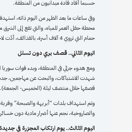
حسبما أفاد قادة ميدانيون من المنطقة.
وفي ساعات ما بعد الظهر من اليوم ذاته، استه
محطة حقل العمر للمياه، والتي تقع إلى الشرق م
حمام التي تروي 4 آلاف أسرة، بالقذائف، أدّت لاحتراقها وخروجها عن الخدمة.
اليوم الثاني.. قصف بري دون تسلل
ومع هدوء جزئي في المنطقة، وبدء قوات سوريا ا
شهدت الاشتباكات، والبحث عن مهاجمين، جدد
قصفها خلال منتصف ليلة (الخميس- الجمعة).
وتم استهداف بلدات “أبريهة والصبحة” وقرية ال
والصاروخية، نجم عنها أضرار مادية دون خسائر 
اليوم الثالث.. يوم ارتكاب المجزرة في جديدة