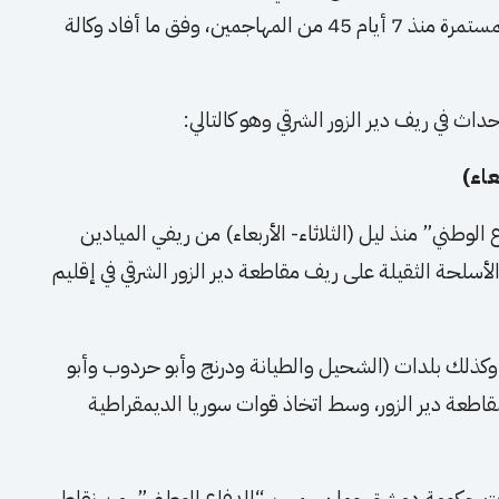
وأصيب 25 آخرين، فيما قتل خلال الهجمات المستمرة منذ 7 أيام 45 من المهاجمين، وفق ما أفاد وكالة
اث في ريف دير الزور الشرقي وهو كالتالي:
عاء)
طني” منذ ليل (الثلاثاء- الأربعاء) من ريفي الميادين
لأسلحة الثقيلة على ريف مقاطعة دير الزور الشرقي في إقليم
كذلك بلدات (الشحيل والطيانة ودرنج وأبو حردوب وأبو
مقاطعة دير الزور، وسط اتخاذ قوات سوريا الديمقراطية
 حكومة دمشق وما يسمى بـ “الدفاع الوطني”، من نقاط