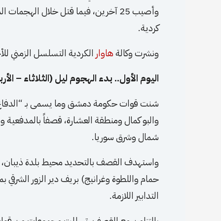
كردية.
ونشرت وكالة
هاوار
الكردية التسلسل الزمني للأحد
اليوم الأول.. بدء الهجوم ليل (الثلاثاء – الأرب
شنت قوات حكومة دمشق وما يسمى بـ “الدفاع الو
والبو كمال ومنطقة العشارة، قصفاً بالمدفعية وا
شمال وشرق سوريا.
واستهدف القصف بالتحديد محيط بلدة ذيبان، و
حمام واللطوة وغرانيج) بريف دير الزور الشرقي ب
التدابير اللازمة.
بالتزامن مع القصف، تسللت مجموعات من قوات