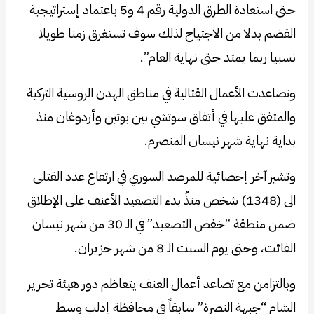
حتى استعادة الطرق الدولية رقم 4 و5 باعتماد إستراتيجية
القضم بدلا من الاجتياح لذلك سوف تستغرق زمنا طويلا
نسبيا ربما يمتد حتى نهاية العام”.
وتصاعدت الأعمال القتالية في مناطق الهدن الروسية التركية
والمتفق عليها في أتفاق سوتشي بين بوتين وأردوغان منذ
بداية نهاية شهر نيسان المنصرم.
وتشير آخر إحصائية للمرصد السوري في ارتفاع عدد القتلى
الى (1348) شخص منذُ بدء التصعيد الأعنف على الإطلاق
ضمن منطقة “خفض التصعيد” في الـ 30 من شهر نيسان
الفائت، وحتى يوم السبت الـ 8 من شهر حزيران.
وبالتزامن مع تصاعد أعمال العنف يتعاظم دور هيئة تحرير
الشام “جبهة النصرة” سابقاً في محافظة إدلب وسط