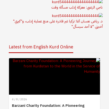
ناجي الزعبي: معركة إدلب مسألة وقت
د. رياض نعسان آغا: تركيا غير قادرة على منع عملية إدلب، و"كيري"
أخبرني "لا أحد سيسأل"
Latest from English Kurd Online
4 / 8 / 2026
Barzani Charity Foundation: A Pioneering