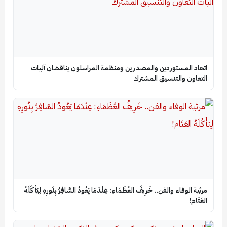
اتحاد المستوردين والمصدرين ومنظمة المراسلون يناقشان آليات
التعاون والتنسيق المشترك
​مرثية الوفاء والفن.. خَرِيفُ العُظَمَاءِ: عِنْدَمَا يَعُودُ السَّافِرُ بِنُورِهِ لِيَأْكُلَهُ
العَتَام!