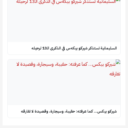
السليمانية تستذكر شيركو بيكه‌س في الذكرى الـ13 لرحيله
شيركو بيكس… كما عرفته: حقيبة، وسيجارة، وقصيدة لا تفارقه