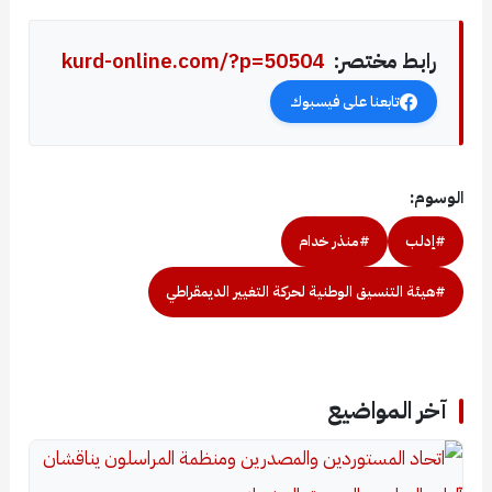
رابط مختصر:
kurd-online.com/?p=50504
تابعنا على فيسبوك
الوسوم:
#إدلب
#منذر خدام
#هيئة التنسيق الوطنية لحركة التغيير الديمقراطي
آخر المواضيع