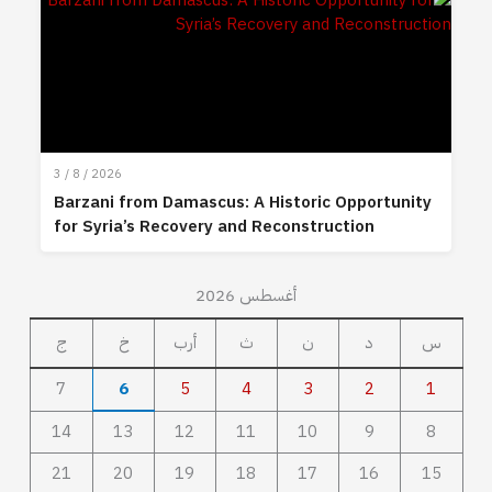
3 / 8 / 2026
Barzani from Damascus: A Historic Opportunity
for Syria’s Recovery and Reconstruction
أغسطس 2026
س
د
ن
ث
أرب
خ
ج
7
6
5
4
3
2
1
14
13
12
11
10
9
8
21
20
19
18
17
16
15