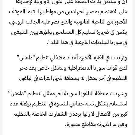
أن واشنطن بدأت الضغط على الدول الأوروبية لإجبارها
على الاهتمام بمصير الجهاديين من مواطنيها، فيما الموقف
الأصح من الناحية القانونية والذي يصر عليه الجانب الروسي،
يكمن في ضرورة تسليم كل المسلحين والإرهابيين المتبقين
في سوريا لسلطات الشرعية في هذا البلد”.
وتزايدت في الفترة الأخيرة أعداد معتقلي تنظيم “داعش”
لدى قوات سوريا الديمقراطية وبشكل خاص بعد دحر
التنظيم في آخر معقل له بمنطقة شرق الفرات في الباغوز.
وشهدت منطقة الباغوز السورية آخر معقل لتنظيم “داعش”
استسلام بشكل شبه جماعي للنسوة في التنظيم برفقة عدد
كبير من الأطفال لا زالوا يرددن الشعارات الخاصة بالتنظيم
وفق ما أظهرته مقاطع مصورة.