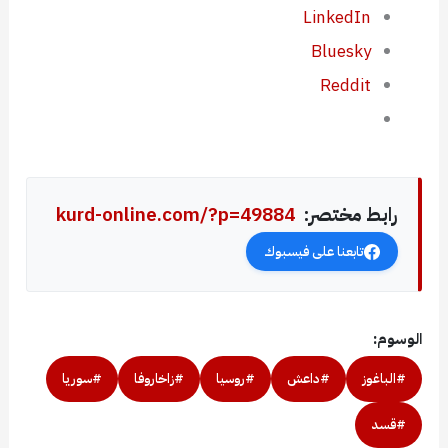
LinkedIn
Bluesky
Reddit
رابط مختصر:
kurd-online.com/?p=49884
تابعنا على فيسبوك
الوسوم:
#الباغوز
#داعش
#روسيا
#زاخاروفا
#سوريا
#قسد