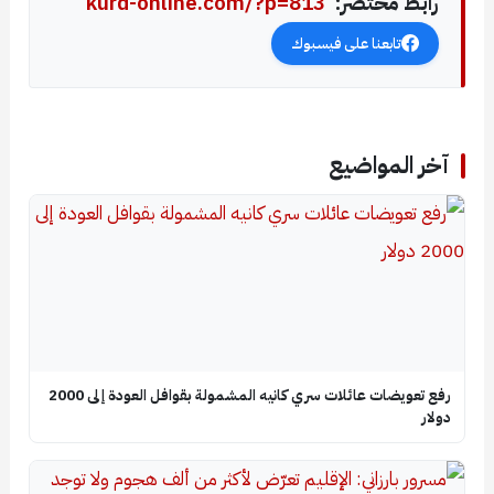
رابط مختصر:
kurd-online.com/?p=813
تابعنا على فيسبوك
آخر المواضيع
رفع تعويضات عائلات سري كانيه المشمولة بقوافل العودة إلى 2000
دولار