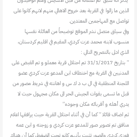
يذكر انه سبق تم اعتقاله من قبل الاسايش وهم الوحيدون
الذين ما زالوا في القرية بعد خروج الاهالي منهم لانهم كانوا على
تواصل مع المهاجمين المعتدين.
وفي سياق متصل نشر الموقع توضيحاً من العائلة نفسها
منسوب لابنه محمد عزت كردي، المقيم في اقليم كردستان،
الذي ادلى بالتصريح التالي :
” بتاريخ 31/1/2017 تم احتلال قرية معملو و تم القبض على
المدنيين في القرية مع اختطاف ابن المدعو عزت كردي عضو
اللجنة المنطقية في ال ب د ك س و اهانته في شريط مصور من
قبل ما تسمى بقوات الجيش الحر الى مكان مجهول حيث لا
يدري أهله و أقربائه مكان وجوده”
ثم اضاف قائلا ” كما أن في أثناء احتلال القرية حيث يرافقها اعلام
منافق تم تصوير صور للمدعو عزت كردي و زوجته و ابن عمه
فوزي كردي والصور تثبت بأنهم كانو تحت الضغط، كما أن هناك