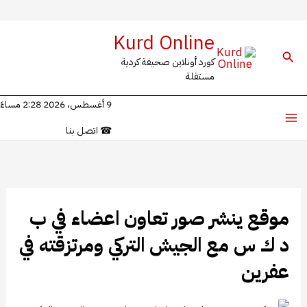
خطي
Kurd Online
ى
البحث
كورد أونلاين صحيفة كردية
محتوى
مستقلة
9 أغسطس، 2026 2:28 مساءً
☎
اتصل بنا
موقع ينشر صور تعاون اعضاء في ب
د ك س مع الجيش التركي ومرتزقته في
عفرين