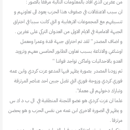
من عفرين الذي افاد بالمعلومات التالية مرفقا بالصور :
ان سبب الاعتقالات في صفوف هذا الحزب يعود الى تعاونهم و
تنسيقهم مع المجموعات الارهابية و التي كانت سببا في اختراق
الجبهة الامامية في الايام الاولى من العدوان التركي على عفرين .
و اضاف المصدر ” لقد تم اختراق جبهة قدة وعمرا ومعمل
اوشاغي والاذاعة بسبب تعاون الطابور الخامس معهم وتزويد
العدو بالاحداثيات واماكن تواجد قواتنا “
ثم زودنا المصدر بصورة يظهر فيها المدعو عزت كردي وابن عمه
فوزي كردي وزوجة فوزي التي تقبل جبين احد عناصر المرتزقة
وتبارك دخولهم الى معملا”.
علما ان عزت كردي هو عضو اللجنة المنطقية في ال ب د ك س
و يظهر في الصورة الاخرى ابن عمه من نفس الحزب و هو يحضن
مرتزقا .