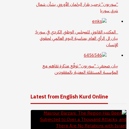
“سوريون” ترحب بقرار البرلمان الأوروبي بشأن شمال
شرق سوريا
المكتب القانوني للمجلس الوطني الكردي في سوريا:
بيان الى الرأي العام بمناسبة اليوم العالمي لحقوق
الإنسان
بيان صحفي: “سوريون” توقّع مذكرة تفاهم مع
المؤسسة المستقلة المعنية بالمفقودين
Latest from English Kurd Online