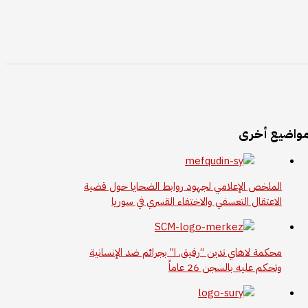
واضيع أخرى
الملخص الإعلامي لجهود روابط الضحايا حول قضية
الاعتقال التعسفي والاختفاء القسري في سوريا
محكمة لاهاي تدين “رفيق. ا” بجرائم ضد الإنسانية
وتحكم عليه بالسجن 26 عاماً