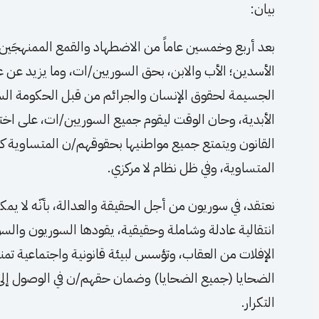
بيان:
بعد أربع وخمسين عاماً من الاضطهاد والقمع الممنهجَين 
الأسدين؛ الأب والابن، بحق السوريين/ات، وما يزيد عن ع
الجسيمة لحقوق الإنسان والجرائم من قبل الحكومة الس
الأبدية، وحان الوقت ليقوم جميع السوريين/ات، على ا
القانون ويتمتع جميع مواطنيها بحقوقهم/ن المتساوية ك
المتساوية، وفي ظل نظام لا مركزي.
نعتقد، في سوريون من أجل الحقيقة والعدالة، بأنّه لا يم
انتقالية عادلة وشاملة وحقيقية، يقودها السوريون والس
الإفلات من العقاب، وتؤسس لبيئة قانونية واجتماعية تمنع 
الضحايا (جميع الضحايا) وضمان حقهم/ن في الوصول إلى
التكرار.