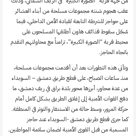
من جهة قرية “الصورة الكبيرة” في الريف الشمالي، وذلك
عقب هجوم شنته مجموعات مسلحة من أبناء العشائر
على حواجز للشرطة التابعة لقيادة الأمن الداخلي، فيما
سُجّل سقوط قذائف هاون أطلقها المسلحون على
محيط قرية “الصورة الكبيرة”، تزامناً مع محاولتهم التقدم
باتجاه الحاجز.
وتأتي هذه التطورات بعد أن أقدمت مجموعات مسلحة،
منذ ساعات الصباح، على قطع طريق دمشق – السويداء
من عدة محاور، أبرزها محور بلدة براق في ريف دمشق، ما
دفع القوات الأمنية إلى إغلاق الطريق بشكل كامل أمام
حركة المرور، وسط حالة من الاستنفار والتوتر في المنطقة.
كما جرى قطع طريق دمشق -السويداء عند حاجز
المسمية من قبل القوى الأمنية لضمان سلامة المواطنين.