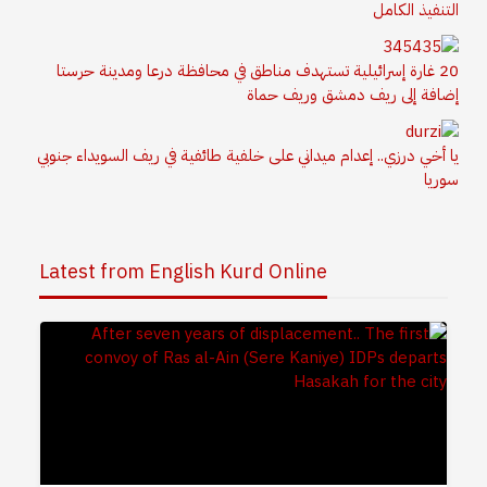
التنفيذ الكامل
20 غارة إسرائيلية تستهدف مناطق في محافظة درعا ومدينة حرستا
إضافة إلى ريف دمشق وريف حماة
يا أخي درزي.. إعدام ميداني على خلفية طائفية في ريف السويداء جنوبي
سوريا
Latest from English Kurd Online