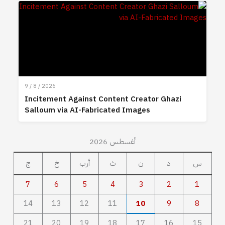
9 / 8 / 2026
Incitement Against Content Creator Ghazi
Salloum via AI-Fabricated Images
أغسطس 2026
س
د
ن
ث
أرب
خ
ج
7
6
5
4
3
2
1
14
13
12
11
10
9
8
21
20
19
18
17
16
15