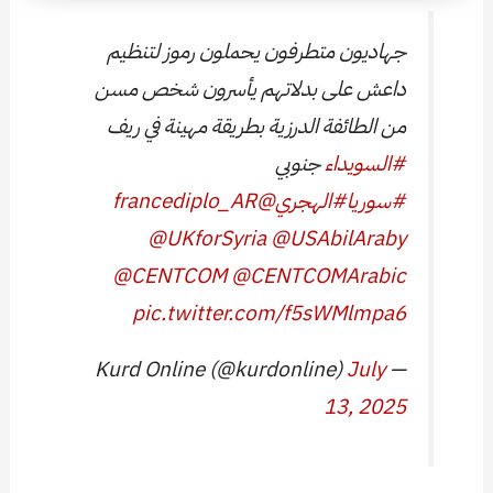
جهاديون متطرفون يحملون رموز لتنظيم
داعش على بدلاتهم يأسرون شخص مسن
من الطائفة الدرزية بطريقة مهينة في ريف
#السويداء
جنوبي
#سوريا
#الهجري
@francediplo_AR
@UKforSyria
@USAbilAraby
@CENTCOM
@CENTCOMArabic
pic.twitter.com/f5sWMlmpa6
July
— Kurd Online (@kurdonline)
13, 2025