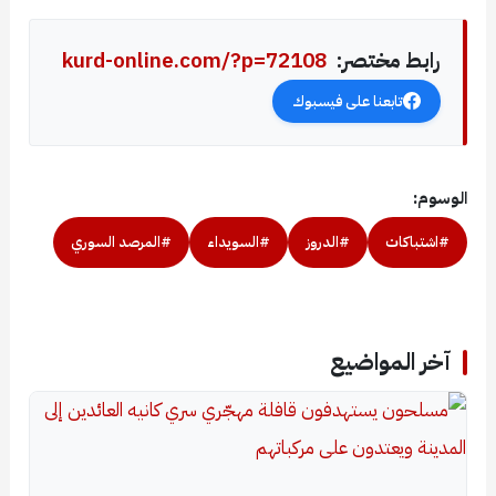
رابط مختصر:
kurd-online.com/?p=72108
تابعنا على فيسبوك
الوسوم:
#اشتباكات
#الدروز
#السويداء
#المرصد السوري
آخر المواضيع