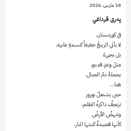
18 مارس، 2026
پەری قرداغي
في كوردستان
لا يأتي الربيعُ خفيفاً كنسمةٍ عابرة،
بل يجيءُ
مثلَ وعدٍ قديمٍ
يحملهُ دمُ الجبال.
هنا…
حين يشتعلُ نوروز
ترتجفُ ذاكرةُ الظلم،
وتنهضُ الأرضُ
كأنها قصيدةٌ كتبتها النار.