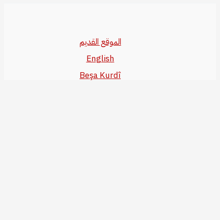
الموقع القديم
English
Beşa Kurdî
آخر المواضيع
سياسة حقوق النشر
من نحن
سياسة الخصوصية
للاتصال بنا
editor@kurdonline.info