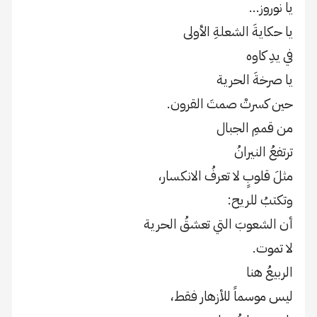
يا نوروز…
يا حكايةَ الشعلةِ الأولى
في يدِ كاوە
يا صرخةَ الحرية
حين كسرتْ صمتَ القرون.
من قممِ الجبال
ترتفعُ النيرانُ
مثلَ قلوبٍ لا تعرفُ الانكسار،
وتكتبُ للريح:
أن الشعوبَ التي تعشقُ الحرية
لا تموت.
الربيعُ هنا
ليس موسماً للأزهار فقط،