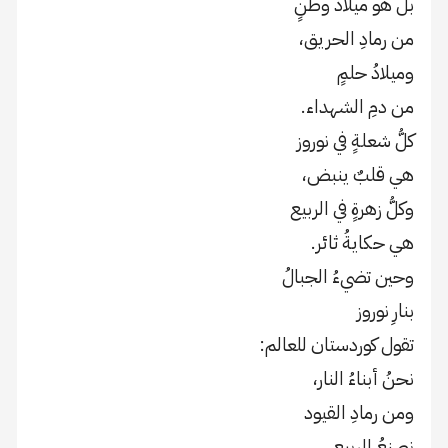
بل هو ميلادُ وطنٍ
من رمادِ الحريق،
وميلادُ حلمٍ
من دمِ الشهداء.
كلُّ شعلةٍ في نوروز
هي قلبٌ ينبض،
وكلُّ زهرةٍ في الربيع
هي حكايةُ ثائر.
وحين تضيءُ الجبالُ
بنارِ نوروز
تقول كوردستان للعالم:
نحنُ أبناءُ النار،
ومن رمادِ القيود
نصنعُ الربيع.