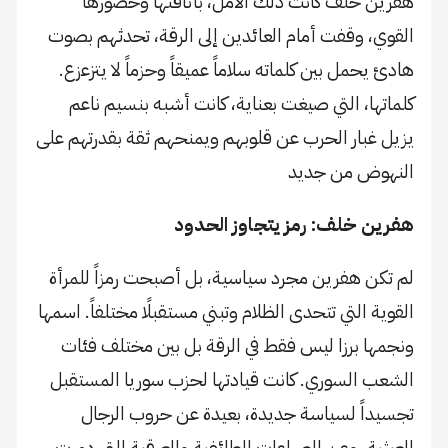
هفرين خلف كانت ذلك الأمل، بأناقتها وحضورها
القوي، وقفت أمام العائدين إلى الرقة، تحدثهم بصوت
هادئ يحمل بين كلماته سلاماً عميقاً وحزماً لا يتزعزع.
كلماتها، التي صيغت بعناية، كانت أشبه بنسيم ناعم
يزيل غبار الحرب عن قلوبهم ويمنحهم ثقة بقدرتهم على
النهوض من جديد
هفرين خلف: رمز يتجاوز الحدود
لم تكن هفرين مجرد سياسية، بل أصبحت رمزاً للمرأة
القوية التي تتحدى الظلام وتبني مستقبلًا مختلفاً. اسمها
ونجمها برزا ليس فقط في الرقة بل بين مختلف فئات
الشعب السوري. كانت قيادتها لحزب سوريا المستقبل
تجسيداً لسياسة جديدة، بعيدة عن حروب الرجال
العبثية، وعن الصراعات الطائفية والعرقية التي دمرت