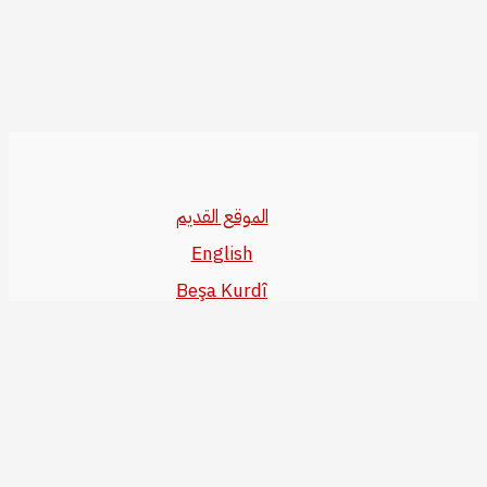
الموقع القديم
English
Beşa Kurdî
آخر المواضيع
سياسة حقوق النشر
من نحن
سياسة الخصوصية