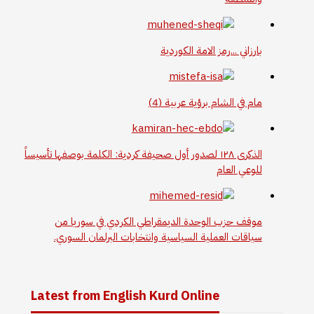
بارزاني ...رمز الامة الكوردية
مام في الشام برؤية عربية (4)
الذكرى ١٢٨ لصدور أول صحيفة كردية: الكلمة بوصفها تأسيساً
للوعي العام
موقف حزب الوحدة الديمقراطي الكردي في سوريا من
سياقات العملية السياسية وانتخابات البرلمان السوري.
Latest from English Kurd Online