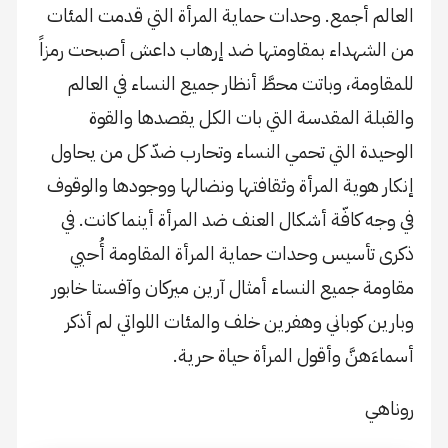
العالم أجمع. وحدات حماية المرأة التي قدمت المئات
من الشهداء بمقاومتها ضد إرهاب داعش أصبحت رمزاً
للمقاومة، وباتت محطَّ أنظار جميع النساء في العالم
والقبلة المقدسة التي بات الكل يقصدها والقوة
الوحيدة التي تحمي النساء وتحارب ضدّ كل من يحاول
إنكار هوية المرأة وثقافتها ونضالها ووجودها والوقوف
في وجه كافّة أشكال العنف ضد المرأة أينما كانت. في
ذكرى تأسيس وحدات حماية المرأة المقاومة أُحيي
مقاومة جميع النساء أمثال آرين ميركان وآفستا خابور
وبارين كوباني وهفرين خلف والمئات اللواتي لم أذكر
أسماءَهنَّ وأقول المرأة حياة حرية.
روناهي