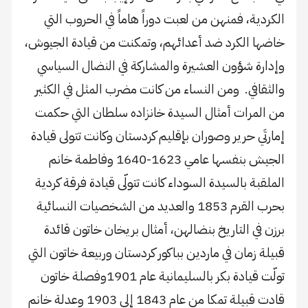
الكردية، فمنهن من لعبت دوراً هاماً في الحروب التي
خاضها الكرد ضد أعدائهم، وتمكنت من قيادة الجيوش،
وإدارة شؤون العشيرة والمشاركة في النضال السياسي
والثقافي. ومن النساء من كانت مضرب المثل في الكثير
من المرات أمثال السيدة خانزاده سلطان التي حكمت
إمارتَي حرير وصوران بإقليم كردستان وكانت تتولى قيادة
الجيش بنفسها عامي 1623-1640 وفاطمة خانم
الملقبة بالسيدة السوداء كانت تتولّى قيادة فرقة كردية
بحرب القرم 1853 والعديد من الشخصيات النسائية
برزن في التاريخ بنضالهن، أمثال بريخان خاتون قائدة
قبيلة زمان في ماردين بباكور كردستان وربيعة خاتون التي
تولّت قيادة بكر بالسليمانية عام 1901وفصلة خاتون
قادت قبيلة تمكا من عام 1843 إلى 1903 وعدلة خانم