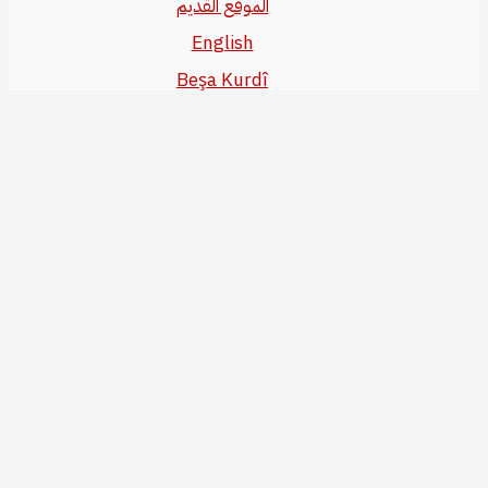
الموقع القديم
English
Beşa Kurdî
آخر المواضيع
سياسة حقوق النشر
من نحن
سياسة الخصوصية
للاتصال بنا
editor@kurdonline.info