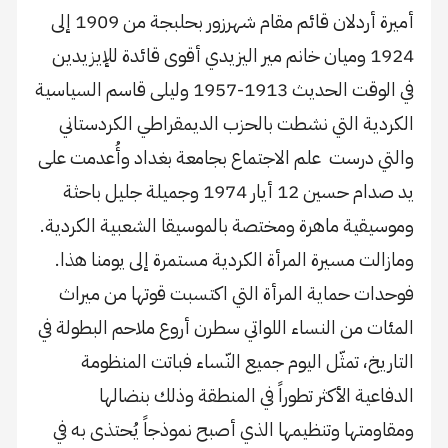
أميرة أردلان قائم مقام شهرزور بحلبجة من 1909 إلى
1924 وميان خانم مير اليزيدي أقوى قائدة للإيزيدين
في الوقت الحديث 1913-1957 وليلى قاسم السياسية
الكردية التي نشطت بالحزب الديمقراطي الكردستاني
والتي درست علم الاجتماع بجامعة بغداد وأُعدمت على
يد صدام حسين 12 أيار 1974 وجميلة جليل باحثة
وموسيقية ماهرة ومختصة بالموسيقا الشعبية الكردية.
ومازالت مسيرة المرأة الكردية مستمرة إلى يومنا هذا.
فوحدات حماية المرأة التي اكتسبت قوتها من ميراث
المئات من النساء اللواتي سطرن أروع ملاحم البطولة في
التاريخ، تمثّل اليوم جميع النّساء فباتت المنظومة
الدفاعية الأكثر تطوراً في المنطقة وذلك بنضالها
ومقاومتها وتنظيمها الذي أصبح نموذجاً يُحتذى به في