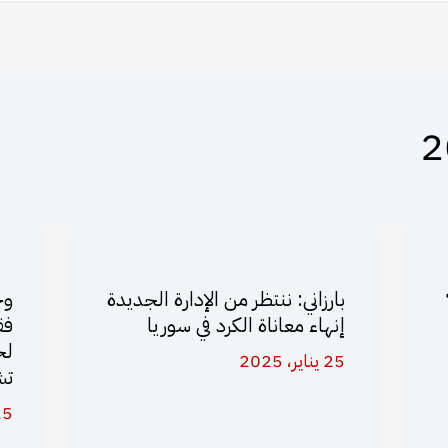
 72
بارزاني: ننتظر من الإدارة الجديدة
وح
إنهاء معاناة الكرد في سوريا
فق
لح
25 يناير، 2025
تش
25 يناير،