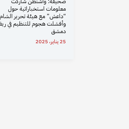
صحيفة: واشنطن شاركت
معلومات استخباراتية حول
“داعش” مع هيئة تحرير الشام
وأفشلت هجوم للتنظيم في ري
دمشق
25 يناير، 2025