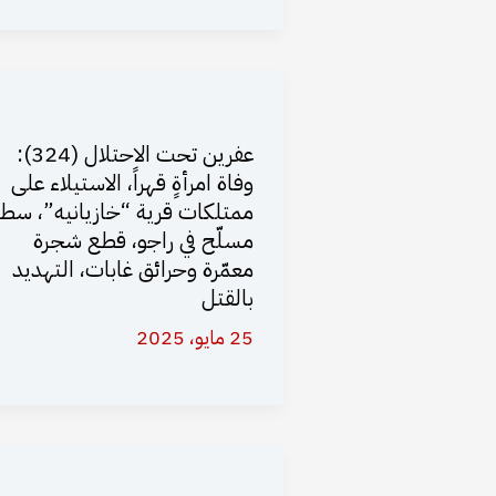
عفرين تحت الاحتلال (324):
وفاة امرأةٍ قهراً، الاستيلاء على
ممتلكات قرية “خازيانيه”، سط
مسلّح في راجو، قطع شجرة
معمّرة وحرائق غابات، التهديد
بالقتل
25 مايو، 2025