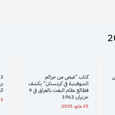
ش
كتاب “غيض من جرائم
الشوفينية في كردستان” يكشف
يز
فظائع نظام البعث بالعراق في 9
ال
حزيران 1963
25 مايو،
25 مايو، 2025