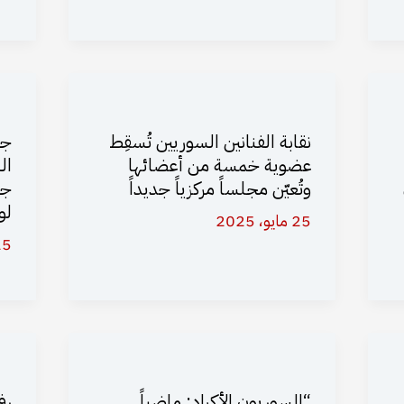
نقابة الفنانين السوريين تُسقِط
جد
عضوية خمسة من أعضائها
ال
وتُعيّن مجلساً مركزياً جديداً
جد
لو
25 مايو، 2025
25 مايو،
“السوريون الأكراد: ماضياً
رف