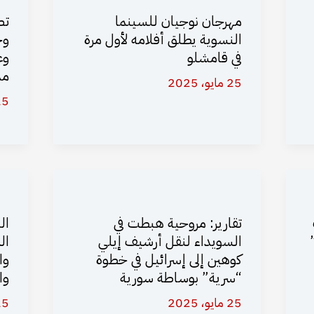
مهرجان نوجيان للسينما
تص
النسوية يطلق أفلامه لأول مرة
وج
في قامشلو
وع
مد
25 مايو، 2025
25 مايو،
تقارير: مروحية هبطت في
ال
السويداء لنقل أرشيف إيلي
ال
كوهين إلى إسرائيل في خطوة
وا
“سرية” بوساطة سورية
وا
25 مايو، 2025
25 مايو،