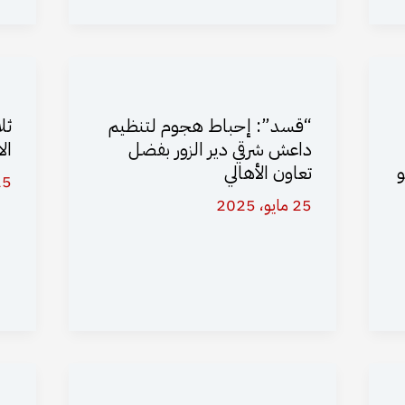
“قسد”: إحباط هجوم لتنظيم
ثل
داعش شرقي دير الزور بفضل
ال
و
تعاون الأهالي
25 مايو،
25 مايو، 2025