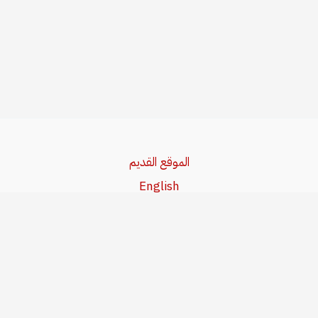
الموقع القديم
English
Beşa Kurdî
آخر المواضيع
سياسة حقوق النشر
من نحن
سياسة الخصوصية