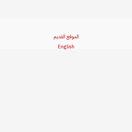
الموقع القديم
English
Beşa Kurdî
آخر المواضيع
سياسة حقوق النشر
من نحن
سياسة الخصوصية
للاتصال بنا
editor@kurdonline.info