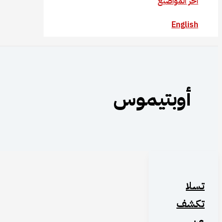
آخر المواضيع
English
أوبتيموس
تسلا
تكشف
عن