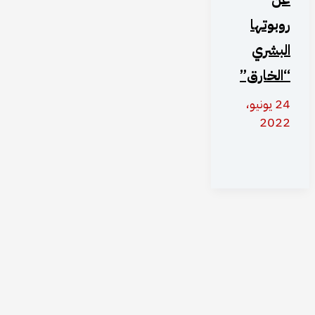
روبوتها
البشري
“الخارق”
24 يونيو،
2022