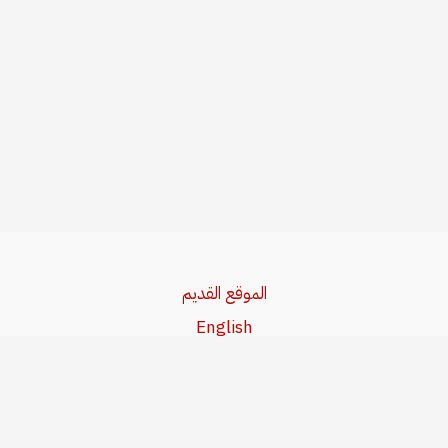
الموقع القديم
English
Beşa Kurdî
آخر المواضيع
سياسة حقوق النشر