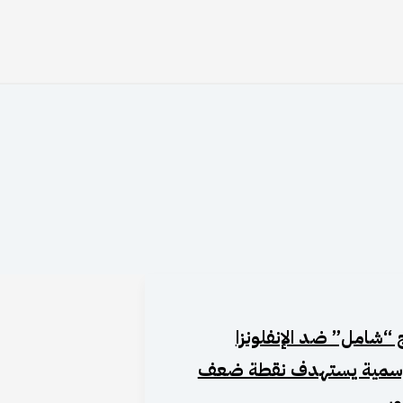
 “شامل” ضد الإنفلونزا
وسمية يستهدف نقطة ضعف
روس