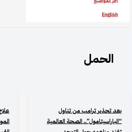
آخر المواضيع
English
الحمل
بعد تحذير ترامب من تناول
علاج
“الباراسيتامول”.. الصحة العالمية
الم
تفند مزاعمه حول التوحد
الفي