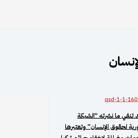
إنسان
تنفي ما نشرته “الشبكة
رية لحقوق الإنسان” وتعتبرها
مات مضللة لإخفاء جرائم تركيا