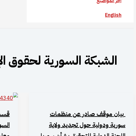
آخر المواضيع
English
الشبكة السورية لحقوق ال
بيان موقف صادر عن منظمات
قسد 
سورية ودولية حول تجديد ولاية
السو
اللجنة الدولية للتحقيق بشأن سوريا
معلو