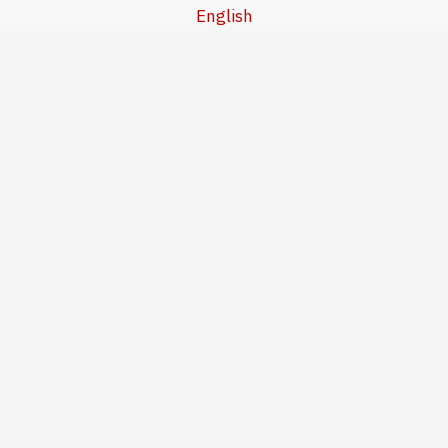
English
Beşa Kurdî
آخر المواضيع
سياسة حقوق النشر
من نحن
سياسة الخصوصية
للاتصال بنا
editor@kurdonline.info
Copyright © 2026 Kurd Online