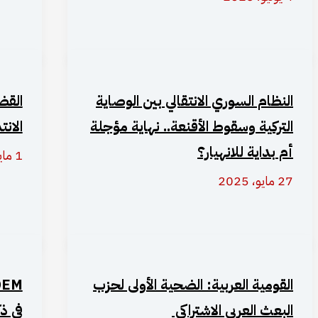
النظام السوري الانتقالي بين الوصاية
القض
التركية وسقوط الأقنعة.. نهاية مؤجلة
الانت
أم بداية للانهيار؟
1 مايو، 2025
27 مايو، 2025
القومية العربية: الضحية الأولى لحزب
البعث العربي الاشتراكي
في ذك