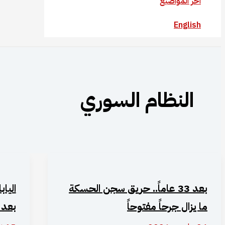
آخر المواضيع
English
النظام السوري
بعد 33 عاماً.. حريق سجن الحسكة
اليا
ما يزال جرحاً مفتوحاً
بعد 