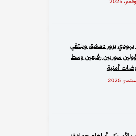
يهودي يزور دمشق ويلتقي
لين سوريين رفيعين وسط
ضات أمنية
ئب الأمريكي أبراهام حمادة: