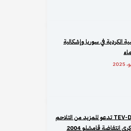
ية الكردية في سوريا وإشكالية
ماء
TEV-DEM تدعو للمزيد من التلاحم
رى انتفاضة قامشلو 2004