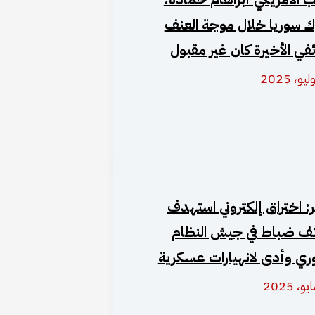
 سوريا خلال موجة العنف
ئفي الأخيرة كان غير مقبول
ر: اختراق إلكتروني استهدف
ف ضباط في جيش النظام
ري وأدى لانهيارات عسكرية