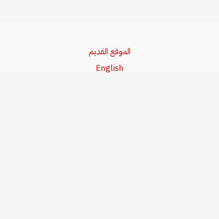
الموقع القديم
English
Beşa Kurdî
آخر المواضيع
سياسة حقوق النشر
من نحن
سياسة الخصوصية
للاتصال بنا
editor@kurdonline.info