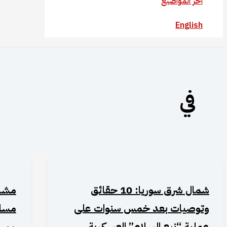
آخر المواضيع
English
في
شمال شرق سوريا: 10 حقائق
مشاج
وتوصيات بعد خمس سنوات على
مسلح
عملية “نبع السلام” العسكرية