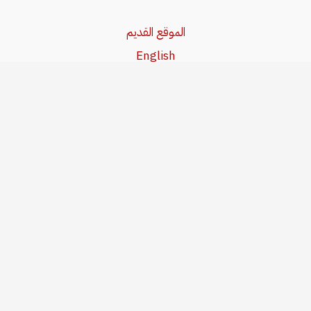
الموقع القديم
English
Beşa Kurdî
آخر المواضيع
سياسة حقوق النشر
من نحن
سياسة الخصوصية
للاتصال بنا
editor@kurdonline.info