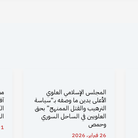
المجلس الإسلامي العلوي
مظ
الأعلى يدين ما وصفه بـ“سياسة
آف
الترهيب والقتل الممنهج” بحق
ال
العلويين في الساحل السوري
ال
وحمص
1 فبراير، 2026
26 فبراير، 2026