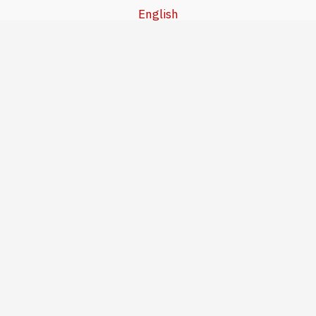
English
Beşa Kurdî
آخر المواضيع
سياسة حقوق النشر
من نحن
سياسة الخصوصية
للاتصال بنا
editor@kurdonline.info
Copyright © 2026 Kurd Online