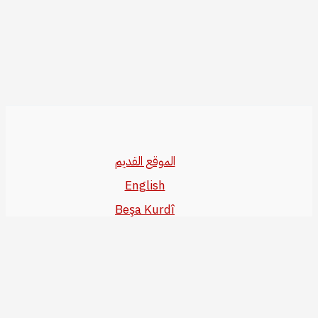
الموقع القديم
English
Beşa Kurdî
آخر المواضيع
سياسة حقوق النشر
من نحن
سياسة الخصوصية