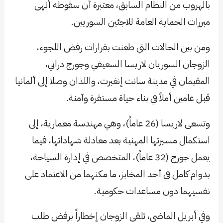
بالهروب من النظام السابق، معتبرة أن سقوطه أنهى
مبررات الحماية العامة للاجئين السوريين.
ومن بين الحالات التي طعنت بقرارات رفض اللجوء،
الزوجان السوريان لاريسا السعيفي وجورج دراني،
المقيمان في مدينة سانت إنغبرت، واللذان وصلا إلى ألمانيا
قبل عامين أملاً في بناء حياة مستقرة وآمنة.
وتسعى لاريسا (26 عاماً)، وهي مهندسة معمارية، إلى
استكمال مسيرتها المهنية بعد معادلة شهاداتها، فيما
يعمل جورج (32 عاماً)، المتخصص في إدارة السياحة،
بدوام كامل في أحد المخابز، ما مكنهما من الاعتماد على
نفسيهما دون مساعدات حكومية.
وفي أبريل الماضي، تلقى الزوجان إخطاراً برفض طلب