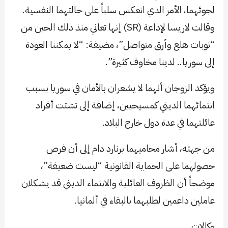
لجوئهما، الأمر الذي انعكس سلباً على حالتهما النفسية.
وقالت لاريسا لإذاعة (SR) إنها تعاني منذ ذلك الحين من
“نوبات هلع وأرق متواصل”، مضيفة: “لا يمكننا العودة
إلى سوريا.. لدينا مخاوف كثيرة”.
ويؤكد الزوجان أنهما لا يشعران بالأمان في سوريا بسبب
انتمائهما الديني كمسيحيين، إضافة إلى تشتت أفراد
عائلتهما في عدة دول خارج البلاد.
من جهته، أشار محاميهما برنارد دام إلى أن فرص
حصولهما على الحماية القانونية “ليست ضعيفة”،
موضحاً أن الظروف العائلية والانتماء الديني قد يشكلان
عاملين داعمين لطلبهما بالبقاء في ألمانيا.
وكالات