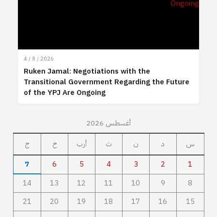
4 / 8 / 2026
Ruken Jamal: Negotiations with the
Transitional Government Regarding the Future
of the YPJ Are Ongoing
أغسطس 2026
س
د
ن
ث
أرب
خ
ج
7
6
5
4
3
2
1
14
13
12
11
10
9
8
21
20
19
18
17
16
15