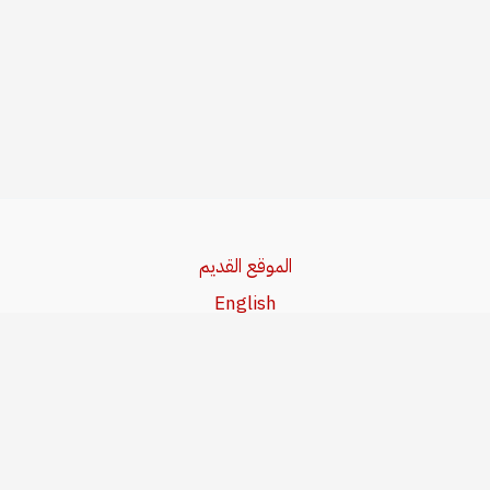
الموقع القديم
English
Beşa Kurdî
آخر المواضيع
سياسة حقوق النشر
من نحن
سياسة الخصوصية