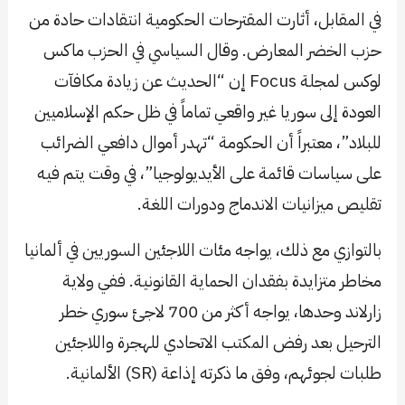
في المقابل، أثارت المقترحات الحكومية انتقادات حادة من
حزب الخضر المعارض. وقال السياسي في الحزب ماكس
لوكس لمجلة Focus إن “الحديث عن زيادة مكافآت
العودة إلى سوريا غير واقعي تماماً في ظل حكم الإسلاميين
للبلاد”، معتبراً أن الحكومة “تهدر أموال دافعي الضرائب
على سياسات قائمة على الأيديولوجيا”، في وقت يتم فيه
تقليص ميزانيات الاندماج ودورات اللغة.
بالتوازي مع ذلك، يواجه مئات اللاجئين السوريين في ألمانيا
مخاطر متزايدة بفقدان الحماية القانونية. ففي ولاية
زارلاند وحدها، يواجه أكثر من 700 لاجئ سوري خطر
الترحيل بعد رفض المكتب الاتحادي للهجرة واللاجئين
طلبات لجوئهم، وفق ما ذكرته إذاعة (SR) الألمانية.