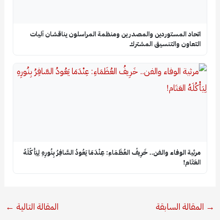
اتحاد المستوردين والمصدرين ومنظمة المراسلون يناقشان آليات
التعاون والتنسيق المشترك
​مرثية الوفاء والفن.. خَرِيفُ العُظَمَاءِ: عِنْدَمَا يَعُودُ السَّافِرُ بِنُورِهِ لِيَأْكُلَهُ
العَتَام!
→
المقالة السابقة
المقالة التالية
←