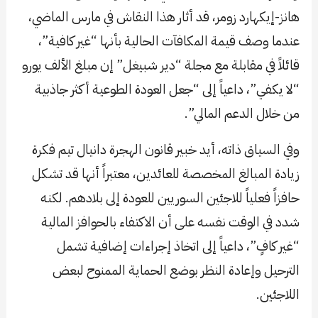
هانز-إيكهارد زومر، قد أثار هذا النقاش في مارس الماضي،
عندما وصف قيمة المكافآت الحالية بأنها “غير كافية”،
قائلاً في مقابلة مع مجلة “دير شبيغل” إن مبلغ الألف يورو
“لا يكفي”، داعياً إلى “جعل العودة الطوعية أكثر جاذبية
من خلال الدعم المالي”.
وفي السياق ذاته، أيد خبير قانون الهجرة دانيال تيم فكرة
زيادة المبالغ المخصصة للعائدين، معتبراً أنها قد تشكل
حافزاً فعلياً للاجئين السوريين للعودة إلى بلادهم. لكنه
شدد في الوقت نفسه على أن الاكتفاء بالحوافز المالية
“غير كافٍ”، داعياً إلى اتخاذ إجراءات إضافية تشمل
الترحيل وإعادة النظر بوضع الحماية الممنوح لبعض
اللاجئين.